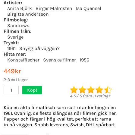
Artister:
Anita Björk
Birger Malmsten
Isa Quensel
Birgitta Andersson
Filmbolag:
Sandrews
Filmen från:
Sverige
Tryckt:
1961
Snygg på väggen?
Hitta mer:
Konstaffischer
Svenska filmer
1956
449kr
2-3 ex i lager
Köp!
1
4.5
/
5
from
11
ratings
Köp en äkta filmaffisch som satt utanför biografen
1961. Ovanlig, de flesta slängdes när filmen gick ner.
Papper och färger i hög kvalitet, perfekt att rama
in på väggen. Snabb leverans, Swish, DHL spårbart.