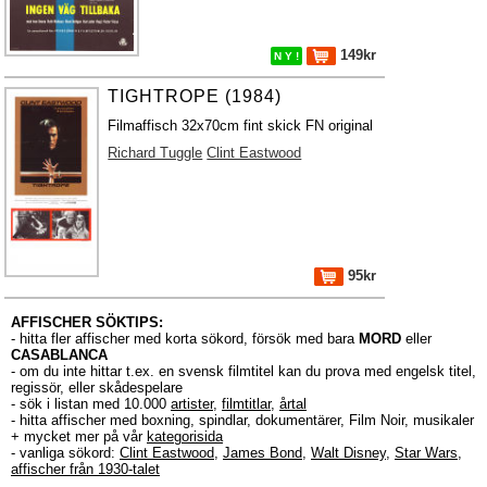
149kr
N Y !
TIGHTROPE (1984)
Filmaffisch 32x70cm fint skick FN original
Richard Tuggle
Clint Eastwood
95kr
AFFISCHER SÖKTIPS:
- hitta fler affischer med korta sökord, försök med bara
MORD
eller
CASABLANCA
- om du inte hittar t.ex. en svensk filmtitel kan du prova med engelsk titel,
regissör, eller skådespelare
- sök i listan med 10.000
artister
,
filmtitlar
,
årtal
- hitta affischer med boxning, spindlar, dokumentärer, Film Noir, musikaler
+ mycket mer på vår
kategorisida
- vanliga sökord:
Clint Eastwood
,
James Bond
,
Walt Disney
,
Star Wars
,
affischer från 1930-talet