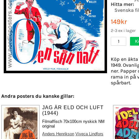
Hitta mer:
Svenska fi
149kr
2-3 ex i lager
K
1
Köp en äkta 
1949. Ovanli
ner. Papper o
rama in på 
spårbart.
Andra posters du kanske gillar:
JAG ÄR ELD OCH LUFT
(1944)
Filmaffisch 70x100cm nyskick NM
original
Anders Henrikson
Viveca Lindfors