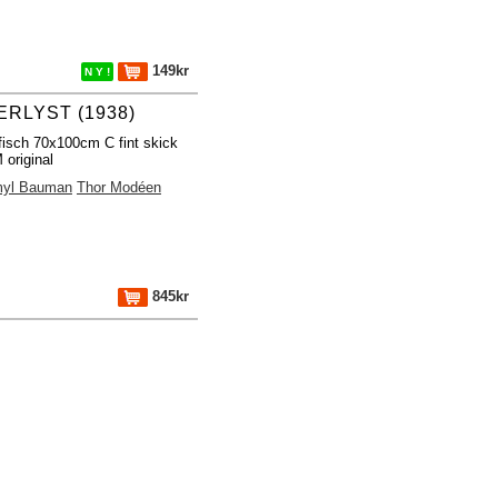
149kr
N Y !
ERLYST (1938)
fisch 70x100cm C fint skick
original
yl Bauman
Thor Modéen
845kr