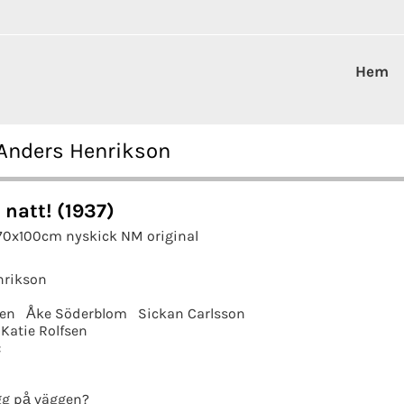
Hem
 Anders Henrikson
 natt! (1937)
 70x100cm nyskick NM original
nrikson
en
Åke Söderblom
Sickan Carlsson
Katie Rolfsen
:
g på väggen?