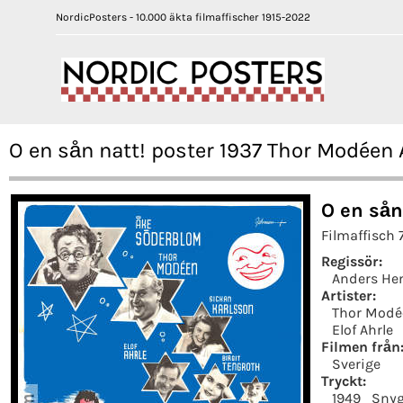
NordicPosters - 10.000 äkta filmaffischer 1915-2022
O en sån natt! poster 1937 Thor Modéen
O en sån
Filmaffisch
Regissör:
Anders He
Artister:
Thor Modé
Elof Ahrle
Filmen från
Sverige
Tryckt:
1949
Snyg