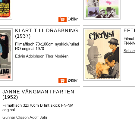
149kr
KLART TILL DRABBNING
EFT
(1937)
Filmaf
FN-NM 
Filmaffisch 70x100cm nyskick/rullad
RO original 1970
Scham
Edvin Adolphson
Thor Modéen
249kr
JANNE VÄNGMAN I FARTEN
(1952)
Filmaffisch 32x70cm B fint skick FN-NM
original
Gunnar Olsson
Adolf Jahr