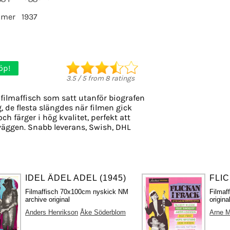
lmer
1937
öp!
3.5
/
5
from
8
ratings
filmaffisch som satt utanför biografen
g, de flesta slängdes när filmen gick
ch färger i hög kvalitet, perfekt att
väggen. Snabb leverans, Swish, DHL
IDEL ÄDEL ADEL (1945)
FLIC
Filmaffisch 70x100cm nyskick NM
Filmaf
archive original
origina
Anders Henrikson
Åke Söderblom
Arne M