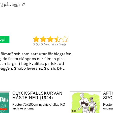
g på väggen?
öp!
3.5
/
5
from
8
ratings
filmaffisch som satt utanför biografen
g, de flesta slängdes när filmen gick
ch färger i hög kvalitet, perfekt att
väggen. Snabb leverans, Swish, DHL
OLYCKSFALLSKURVAN
AFT
MÅSTE NER (1944)
SPO
Poster 70x100cm nyskick/rullad RO
Poster
archive original
origina