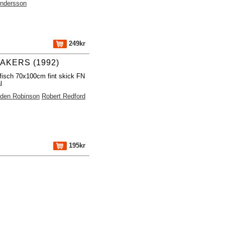
Andersson
249kr
AKERS (1992)
fisch 70x100cm fint skick FN
l
lden Robinson
Robert Redford
195kr