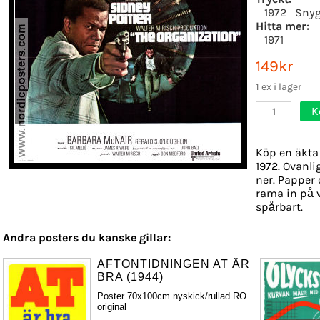
1972
Snyg
Hitta mer:
1971
149kr
1 ex i lager
K
1
Köp en äkta 
1972. Ovanli
ner. Papper o
rama in på 
spårbart.
Andra posters du kanske gillar:
AFTONTIDNINGEN AT ÄR
BRA (1944)
Poster 70x100cm nyskick/rullad RO
original