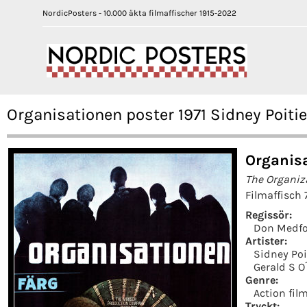
NordicPosters - 10.000 äkta filmaffischer 1915-2022
Organisationen poster 1971 Sidney Poiti
Organisa
The Organiz
Filmaffisch 
Regissör:
Don Medf
Artister:
Sidney Poi
Gerald S O
Genre:
Action fil
Tryckt: