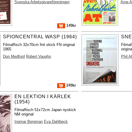
Svenska Arbetsgivareföreningen
Arne 
149kr
SPIONCENTRAL WASP (1964)
SNE
Filmaffisch 32x70cm fint skick FN original
Filmaf
1965
origina
Don Medford
Robert Vaughn
Phil A
249kr
EN LEKTION I KÄRLEK
(1954)
Filmaffisch 51x72cm Japan nyskick
NM original
Ingmar Bergman
Eva Dahlbeck