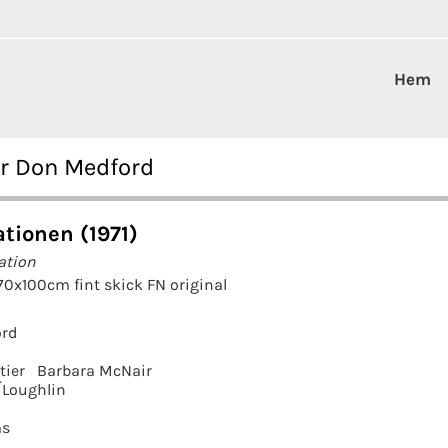
Hem
er Don Medford
tionen (1971)
ation
70x100cm fint skick FN original
ord
tier
Barbara McNair
´Loughlin
ms