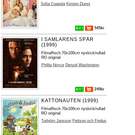
Sofia Coppola
Kirsten Dunst
545kr
N Y !
I SAMLARENS SPÅR
(1999)
Filmaffisch 70x100cm nyskick/rullad
RO original
Phillip Noyce
Denzel Washington
249kr
N Y !
KATTONAUTEN (1999)
Filmaffisch 70x100cm nyskick/rullad
RO original
Torbjörn Jansson
Pettson och Findus