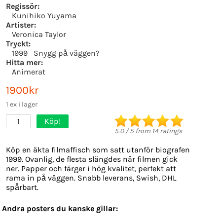
Regissör:
Kunihiko Yuyama
Artister:
Veronica Taylor
Tryckt:
1999
Snygg på väggen?
Hitta mer:
Animerat
1900kr
1 ex i lager
Köp!
1
5.0
/
5
from
14
ratings
Köp en äkta filmaffisch som satt utanför biografen
1999. Ovanlig, de flesta slängdes när filmen gick
ner. Papper och färger i hög kvalitet, perfekt att
rama in på väggen. Snabb leverans, Swish, DHL
spårbart.
Andra posters du kanske gillar: