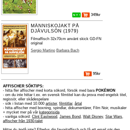
349kr
N Y !
MÄNNISKOJAKT PÅ
DJÄVULSÖN (1979)
Filmaffisch 32x70cm använt skick GD-FN
original
Sergio Martino
Barbara Bach
95kr
AFFISCHER SÖKTIPS:
- hitta fler affischer med korta sökord, försök med bara
POKÉMON
- om du inte hittar t.ex. en svensk filmtitel kan du prova med engelsk titel,
regissör, eller skådespelare
- sök i listan med 10.000
artister
,
filmtitlar
,
årtal
- hitta affischer med boxning, spindlar, dokumentärer, Film Noir, musikaler
+ mycket mer på vår
kategorisida
- vanliga sökord:
Clint Eastwood
,
James Bond
,
Walt Disney
,
Star Wars
,
affischer från 1930-talet
Hittar du ändå inte?
Efterlys
din favoritaffisch och få ett email när den