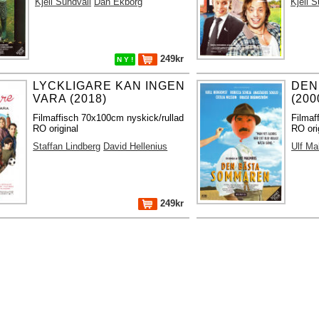
Kjell Sundvall
Dan Ekborg
Kjell S
249kr
N Y !
LYCKLIGARE KAN INGEN
DEN
VARA (2018)
(200
Filmaffisch 70x100cm nyskick/rullad
Filmaf
RO original
RO ori
Staffan Lindberg
David Hellenius
Ulf Ma
249kr