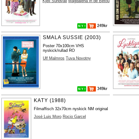
Kjell Sundvall
Magdalena in de Betou
249kr
N Y !
SMALA SUSSIE (2003)
Poster 70x100cm VHS
nyskick/rullad RO
Ulf Malmros
Tuva Novotny
349kr
N Y !
KATY (1988)
Filmaffisch 32x70cm nyskick NM original
José Luis Moro
Rocio Garcel