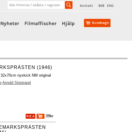
Kontakt
SVE
ENG
Nyheter
Filmaffischer
Hjälp
Kundvagn
RKSPRÄSTEN (1946)
h 32x70cm nyskick NM original
e
Arnold Sjöstrand
39kr
R E A
EMARKSPRÄSTEN