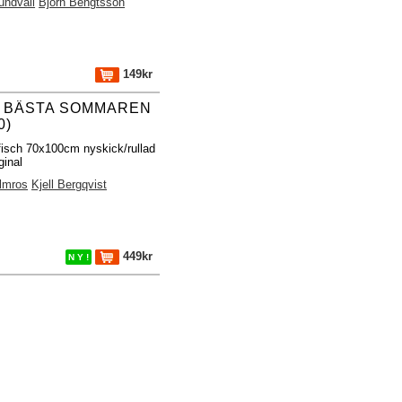
undvall
Björn Bengtsson
149kr
 BÄSTA SOMMAREN
0)
fisch 70x100cm nyskick/rullad
ginal
lmros
Kjell Bergqvist
449kr
N Y !