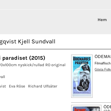
Hem
gqvist Kjell Sundvall
ÖDEMA
i paradiset (2015)
Filmaffisc
70x100cm nyskick/rullad RO original
Gösta Folk
all
vist
Eva Röse
Richard Ulfsäter
ÖD