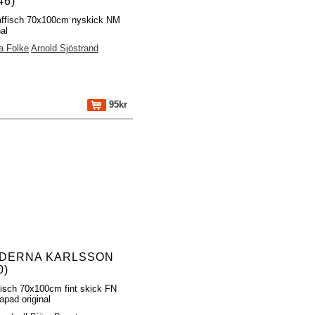
46)
affisch 70x100cm nyskick NM
nal
a Folke
Arnold Sjöstrand
95kr
DERNA KARLSSON
0)
fisch 70x100cm fint skick FN
rapad original