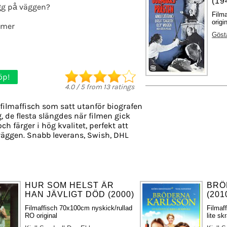
(19
g på väggen?
Film
origi
lmer
Göst
öp!
4.0
/
5
from
13
ratings
filmaffisch som satt utanför biografen
g, de flesta slängdes när filmen gick
ch färger i hög kvalitet, perfekt att
äggen. Snabb leverans, Swish, DHL
HUR SOM HELST ÄR
BRÖ
HAN JÄVLIGT DÖD (2000)
(201
Filmaffisch 70x100cm nyskick/rullad
Filmaf
RO original
lite sk