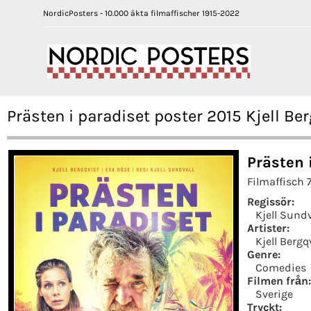
NordicPosters - 10.000 äkta filmaffischer 1915-2022
Prästen i paradiset poster 2015 Kjell Ber
Prästen 
Filmaffisch 
Regissör:
Kjell Sundv
Artister:
Kjell Bergq
Genre:
Comedies
Filmen från:
Sverige
Tryckt: