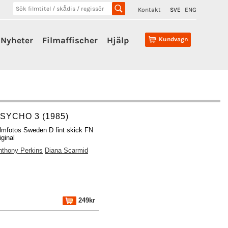
Kontakt
SVE
ENG
Nyheter
Filmaffischer
Hjälp
Kundvagn
SYCHO 3 (1985)
ilmfotos Sweden D fint skick FN
iginal
nthony Perkins
Diana Scarmid
249kr