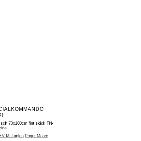
CIALKOMMANDO
0)
fisch 70x100cm fint skick FN-
ginal
w V McLaglen
Roger Moore