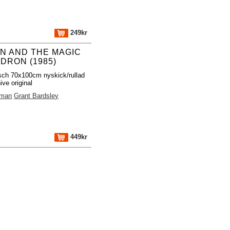
249kr
N AND THE MAGIC
DRON (1985)
isch 70x100cm nyskick/rullad
ve original
rman
Grant Bardsley
449kr