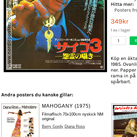
Hitta mer:
Posters f
349kr
1 ex i lager
1
Köp en äkta
1985. Ovanli
ner. Papper 
rama in på 
spårbart.
Andra posters du kanske gillar:
MAHOGANY (1975)
Filmaffisch 70x100cm nyskick NM
original
Berry Gordy
Diana Ross