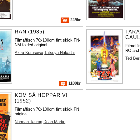
249kr
RAN (1985)
TARA
CAUL
Filmaffisch 70x100cm fint skick FN-
NM folded original
Filmaff
RO archi
Akira Kurosawa
Tatsuya Nakadai
Ted Be
1100kr
KOM SÅ HOPPAR VI
(1952)
Filmaffisch 70x100cm fint skick FN
original
Norman Taurog
Dean Martin