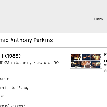
Hem
rmid Anthony Perkins
P
II (1985)
F
 51x72cm Japan nyskick/rullad RO
or
A
erkins
armid
Jeff Fahey
iFi
gg på väggen?