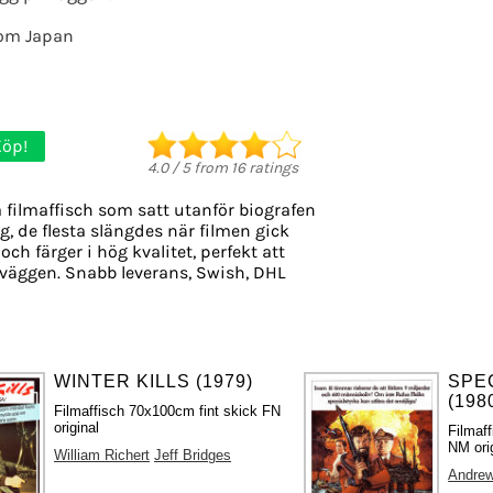
rom Japan
Köp!
4.0
/
5
from
16
ratings
 filmaffisch som satt utanför biografen
g, de flesta slängdes när filmen gick
och färger i hög kvalitet, perfekt att
väggen. Snabb leverans, Swish, DHL
WINTER KILLS (1979)
SPE
(198
Filmaffisch 70x100cm fint skick FN
original
Filmaf
NM ori
William Richert
Jeff Bridges
Andre