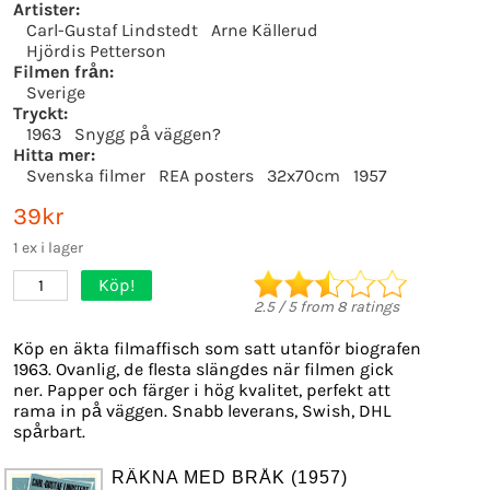
Artister:
Carl-Gustaf Lindstedt
Arne Källerud
Hjördis Petterson
Filmen från:
Sverige
Tryckt:
1963
Snygg på väggen?
Hitta mer:
Svenska filmer
REA posters
32x70cm
1957
39kr
1 ex i lager
Köp!
1
2.5
/
5
from
8
ratings
Köp en äkta filmaffisch som satt utanför biografen
1963. Ovanlig, de flesta slängdes när filmen gick
ner. Papper och färger i hög kvalitet, perfekt att
rama in på väggen. Snabb leverans, Swish, DHL
spårbart.
RÄKNA MED BRÅK (1957)