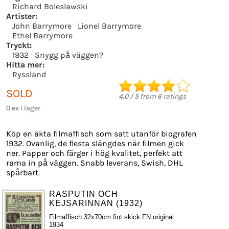
Richard Boleslawski
Artister:
John Barrymore
Lionel Barrymore
Ethel Barrymore
Tryckt:
1932
Snygg på väggen?
Hitta mer:
Ryssland
SOLD
4.0
/
5
from
6
ratings
0 ex i lager
Köp en äkta filmaffisch som satt utanför biografen
1932. Ovanlig, de flesta slängdes när filmen gick
ner. Papper och färger i hög kvalitet, perfekt att
rama in på väggen. Snabb leverans, Swish, DHL
spårbart.
RASPUTIN OCH
KEJSARINNAN (1932)
Filmaffisch 32x70cm fint skick FN original
1934