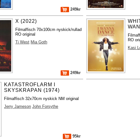
249kr
X (2022)
WHI
WANN
Filmaffisch 70x100cm nyskick/rullad
RO original
Filmaf
RO ori
Ti West
Mia Goth
Kasi 
249kr
KATASTROFLARM I
SKYSKRAPAN (1974)
Filmaffisch 32x70cm nyskick NM original
Jerry Jameson
John Forsythe
95kr