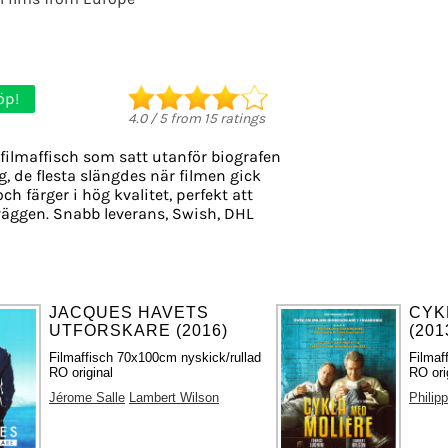
öp!
4.0
/
5
from
15
ratings
filmaffisch som satt utanför biografen
g, de flesta slängdes när filmen gick
ch färger i hög kvalitet, perfekt att
äggen. Snabb leverans, Swish, DHL
JACQUES HAVETS
CYK
UTFORSKARE (2016)
(201
Filmaffisch 70x100cm nyskick/rullad
Filmaf
RO original
RO ori
Jérome Salle
Lambert Wilson
Philip