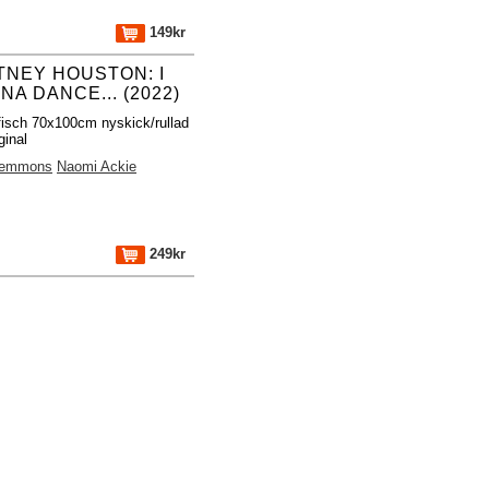
149kr
TNEY HOUSTON: I
A DANCE... (2022)
fisch 70x100cm nyskick/rullad
ginal
Lemmons
Naomi Ackie
249kr