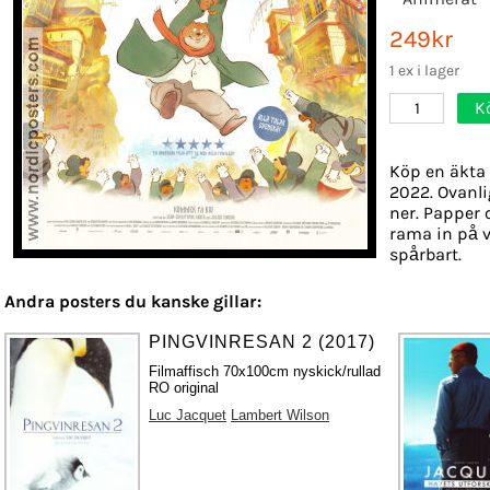
249kr
1 ex i lager
K
1
Köp en äkta 
2022. Ovanli
ner. Papper o
rama in på v
spårbart.
Andra posters du kanske gillar:
PINGVINRESAN 2 (2017)
Filmaffisch 70x100cm nyskick/rullad
RO original
Luc Jacquet
Lambert Wilson