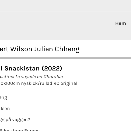
Hem
ert Wilson Julien Chheng
ll Snackistan (2022)
lestine: Le voyage en Charabie
70x100cm nyskick/rullad RO original
eng
ilson
gg på väggen?
Films from Europe