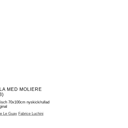
LA MED MOLIERE
3)
fisch 70x100cm nyskick/rullad
ginal
pe Le Guay
Fabrice Luchini