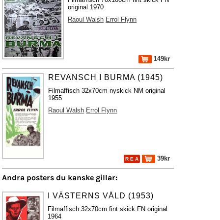
original 1970
Raoul Walsh
Errol Flynn
149kr
REVANSCH I BURMA (1945)
Filmaffisch 32x70cm nyskick NM original
1955
Raoul Walsh
Errol Flynn
39kr
R E A
Andra posters du kanske gillar:
I VÄSTERNS VÅLD (1953)
Filmaffisch 32x70cm fint skick FN original
1964