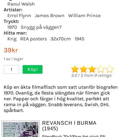
Raoul Walsh
Artister:
Errol Flynn
James Brown
William Prince
Tryckt:
1970
Snygg på väggen?
Hitta mer:
Krig
REA posters
32x70cm
1945
39kr
1 ex i lager
Köp!
1
3.0
/
5
from
9
ratings
Köp en äkta filmaffisch som satt utanför biografen
1970. Ovanlig, de flesta slängdes när filmen gick
ner. Papper och färger i hög kvalitet, perfekt att
rama in på väggen. Snabb leverans, Swish, DHL
spårbart.
REVANSCH I BURMA
(1945)
Filmaffisch 70x100cm fint skick FN