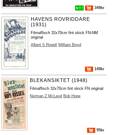
349kr
N Y !
HAVENS ROVRIDDARE
(1931)
Filmaffisch 32x70cm fint skick FN-NM
original
Albert S Rogell
William Boyd
149kr
BLEKANSIKTET (1948)
Filmaffisch 32x70cm fint skick FN original
Norman Z McLeod
Bob Hope
95kr