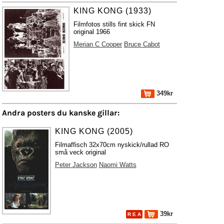
KING KONG (1933)
Filmfotos stills fint skick FN
original 1966
Merian C Cooper
Bruce Cabot
349kr
Andra posters du kanske gillar:
KING KONG (2005)
Filmaffisch 32x70cm nyskick/rullad RO
små veck original
Peter Jackson
Naomi Watts
39kr
R E A