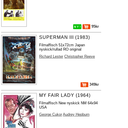
95kr
N Y !
SUPERMAN III (1983)
Filmaffisch 51x72cm Japan
nyskick/rullad RO original
Richard Lester
Christopher Reeve
349kr
MY FAIR LADY (1964)
Filmaffisch New nyskick NM 64x94
USA
George Cukor
Audrey Hepburn