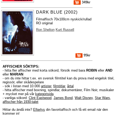
349kr
DARK BLUE (2002)
Filmaffisch 70x100cm nyskick/rullad
RO original
Ron Shelton
Kurt Russell
95kr
AFFISCHER SÖKTIPS:
- hitta fler affischer med korta sökord, försök med bara
ROBIN
eller
AND
eller
MARIAN
- om du inte hittar t.ex. en svensk filmtitel kan du prova med engelsk titel,
regissör, eller skådespelare
- sök i listan med 10.000
artister
,
filmtitlar
,
årtal
- hitta affischer med boxning, spindlar, dokumentärer, Film Noir, musikaler
+ mycket mer på vår
kategorisida
- vanliga sökord:
Clint Eastwood
,
James Bond
,
Walt Disney
,
Star Wars
,
affischer från 1930-talet
Hittar du ändå inte?
Efterlys
din favoritaffisch och få ett email när den
kommer in!