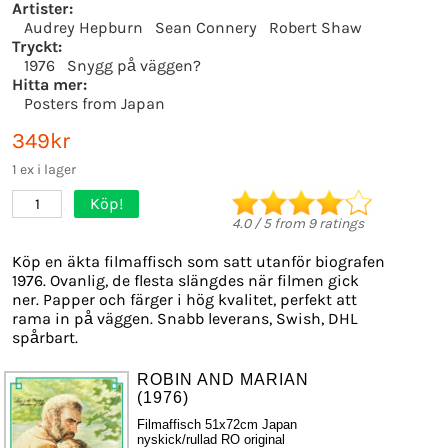
Artister:
Audrey Hepburn
Sean Connery
Robert Shaw
Tryckt:
1976
Snygg på väggen?
Hitta mer:
Posters from Japan
349kr
1 ex i lager
Köp!
1
4.0
/
5
from
9
ratings
Köp en äkta filmaffisch som satt utanför biografen
1976. Ovanlig, de flesta slängdes när filmen gick
ner. Papper och färger i hög kvalitet, perfekt att
rama in på väggen. Snabb leverans, Swish, DHL
spårbart.
ROBIN AND MARIAN
(1976)
Filmaffisch 51x72cm Japan
nyskick/rullad RO original