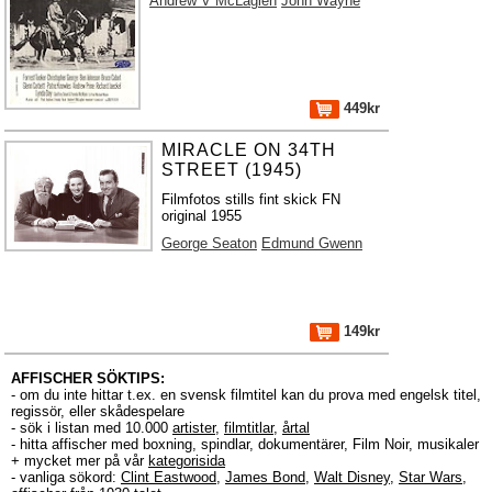
Andrew V McLaglen
John Wayne
449kr
MIRACLE ON 34TH
STREET (1945)
Filmfotos stills fint skick FN
original 1955
George Seaton
Edmund Gwenn
149kr
AFFISCHER SÖKTIPS:
- om du inte hittar t.ex. en svensk filmtitel kan du prova med engelsk titel,
regissör, eller skådespelare
- sök i listan med 10.000
artister
,
filmtitlar
,
årtal
- hitta affischer med boxning, spindlar, dokumentärer, Film Noir, musikaler
+ mycket mer på vår
kategorisida
- vanliga sökord:
Clint Eastwood
,
James Bond
,
Walt Disney
,
Star Wars
,