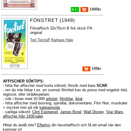
1400kr
N Y !
FÖNSTRET (1949)
Filmaffisch 32x70cm B fint skick FN
original
Ted Tetzlaff
Barbara Hale
149kr
AFFISCHER SÖKTIPS:
- hitta fler affischer med korta sökord, försök med bara
SCAR
- om du inte hittar t.ex. en svensk filmtitel kan du prova med engelsk titel,
regissör, eller skådespelare
- sök i listan med 10.000
artister
,
filmtitlar
,
årtal
- hitta affischer med boxning, spindlar, dokumentärer, Film Noir, musikaler
+ mycket mer på vår
kategorisida
- vanliga sökord:
Clint Eastwood
,
James Bond
,
Walt Disney
,
Star Wars
,
affischer från 1930-talet
Hittar du ändå inte?
Efterlys
din favoritaffisch och få ett email när den
kommer in!