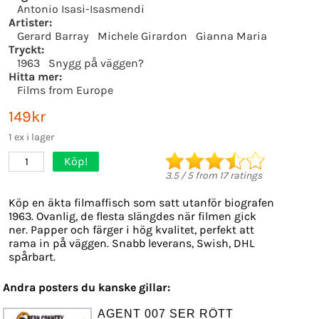
Antonio Isasi-Isasmendi
Artister:
Gerard Barray
Michele Girardon
Gianna Maria
Tryckt:
1963
Snygg på väggen?
Hitta mer:
Films from Europe
149kr
1 ex i lager
Köp!
1
3.5
/
5
from
17
ratings
Köp en äkta filmaffisch som satt utanför biografen
1963. Ovanlig, de flesta slängdes när filmen gick
ner. Papper och färger i hög kvalitet, perfekt att
rama in på väggen. Snabb leverans, Swish, DHL
spårbart.
Andra posters du kanske gillar:
AGENT 007 SER RÖTT