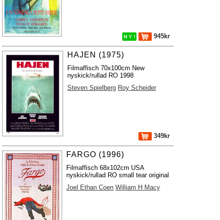
945kr
N Y !
HAJEN (1975)
Filmaffisch 70x100cm New
nyskick/rullad RO 1998
Steven Spielberg
Roy Scheider
349kr
FARGO (1996)
Filmaffisch 68x102cm USA
nyskick/rullad RO small tear original
Joel Ethan Coen
William H Macy