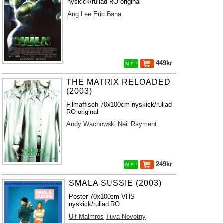
nyskick/rullad RO original
Ang Lee
Eric Bana
449kr
N Y !
THE MATRIX RELOADED
(2003)
Filmaffisch 70x100cm nyskick/rullad
RO original
Andy Wachowski
Neil Rayment
249kr
N Y !
SMALA SUSSIE (2003)
Poster 70x100cm VHS
nyskick/rullad RO
Ulf Malmros
Tuva Novotny