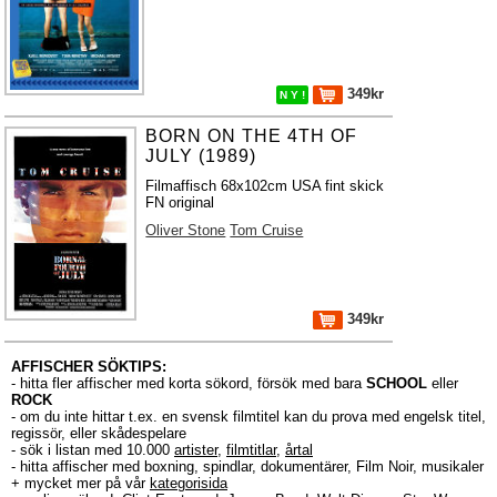
349kr
N Y !
BORN ON THE 4TH OF
JULY (1989)
Filmaffisch 68x102cm USA fint skick
FN original
Oliver Stone
Tom Cruise
349kr
AFFISCHER SÖKTIPS:
- hitta fler affischer med korta sökord, försök med bara
SCHOOL
eller
ROCK
- om du inte hittar t.ex. en svensk filmtitel kan du prova med engelsk titel,
regissör, eller skådespelare
- sök i listan med 10.000
artister
,
filmtitlar
,
årtal
- hitta affischer med boxning, spindlar, dokumentärer, Film Noir, musikaler
+ mycket mer på vår
kategorisida