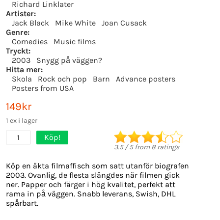
Richard Linklater
Artister:
Jack Black
Mike White
Joan Cusack
Genre:
Comedies
Music films
Tryckt:
2003
Snygg på väggen?
Hitta mer:
Skola
Rock och pop
Barn
Advance posters
Posters from USA
149kr
1 ex i lager
Köp!
1
3.5
/
5
from
8
ratings
Köp en äkta filmaffisch som satt utanför biografen
2003. Ovanlig, de flesta slängdes när filmen gick
ner. Papper och färger i hög kvalitet, perfekt att
rama in på väggen. Snabb leverans, Swish, DHL
spårbart.