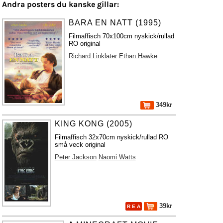
Andra posters du kanske gillar:
BARA EN NATT (1995)
Filmaffisch 70x100cm nyskick/rullad
RO original
Richard Linklater
Ethan Hawke
349kr
KING KONG (2005)
Filmaffisch 32x70cm nyskick/rullad RO
små veck original
Peter Jackson
Naomi Watts
39kr
R E A