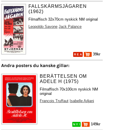
FALLSKÄRMSJÄGAREN
(1962)
Filmaffisch 32x70cm nyskick NM original
Leopoldo Savone
Jack Palance
39kr
R E A
Andra posters du kanske gillar:
BERÄTTELSEN OM
ADELE H (1975)
Filmaffisch 70x100cm nyskick NM
original
Francois Truffaut
Isabelle Adjani
149kr
N Y !