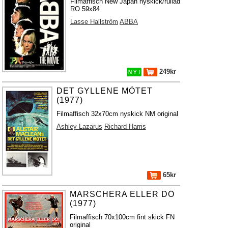
Filmaffisch New Japan nyskick/rullad
RO 59x84
Lasse Hallström
ABBA
249kr
N Y !
DET GYLLENE MÖTET
(1977)
Filmaffisch 32x70cm nyskick NM original
Ashley Lazarus
Richard Harris
65kr
MARSCHERA ELLER DÖ
(1977)
Filmaffisch 70x100cm fint skick FN
original