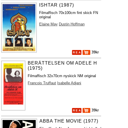
ISHTAR (1987)
Filmaffisch 70x100cm fint skick FN
original
Elaine May
Dustin Hoffman
39kr
R E A
BERÄTTELSEN OM ADELE H
(1975)
Filmaffisch 32x70cm nyskick NM original
Francois Truffaut
Isabelle Adjani
39kr
R E A
ABBA THE MOVIE (1977)