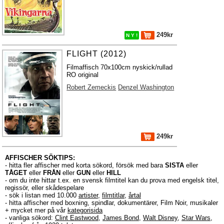
249kr
N Y !
FLIGHT (2012)
Filmaffisch 70x100cm nyskick/rullad
RO original
Robert Zemeckis
Denzel Washington
249kr
AFFISCHER SÖKTIPS:
- hitta fler affischer med korta sökord, försök med bara
SISTA
eller
TÅGET
eller
FRÅN
eller
GUN
eller
HILL
- om du inte hittar t.ex. en svensk filmtitel kan du prova med engelsk titel,
regissör, eller skådespelare
- sök i listan med 10.000
artister
,
filmtitlar
,
årtal
- hitta affischer med boxning, spindlar, dokumentärer, Film Noir, musikaler
+ mycket mer på vår
kategorisida
- vanliga sökord:
Clint Eastwood
,
James Bond
,
Walt Disney
,
Star Wars
,