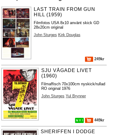
LAST TRAIN FROM GUN
HILL (1959)
Filmfotos USA 8x10 använt skick GD
28x20cm original
John Sturges
Kirk Douglas
249kr
SJU VÅGADE LIVET
(1960)
Filmaffisch 70x100cm nyskick/rullad
RO original 1976
John Sturges
Yul Brynner
449kr
N Y !
SHERIFFEN I DODGE