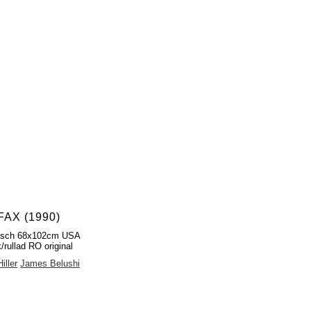
FAX (1990)
fisch 68x102cm USA
/rullad RO original
iller
James Belushi