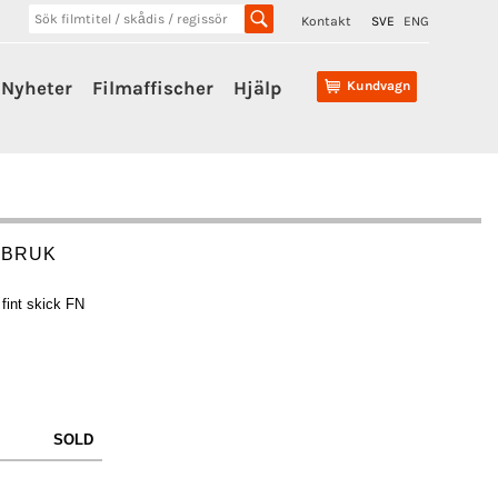
Kontakt
SVE
ENG
Nyheter
Filmaffischer
Hjälp
Kundvagn
OBRUK
fint skick FN
SOLD