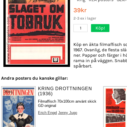
39kr
2-3 ex i lager
Köp!
1
Köp en äkta filmaffisch s
1967. Ovanlig, de flesta s
ner. Papper och färger i hö
rama in på väggen. Snabb
spårbart.
Andra posters du kanske gillar:
KRING DROTTNINGEN
(1936)
Filmaffisch 70x100cm använt skick
GD original
Erich Engel
Jenny Jugo