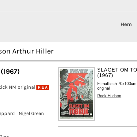
Hem
on Arthur Hiller
SLAGET OM T
(1967)
(1967)
Filmaffisch 70x100cm 
kick NM original
R E A
original
Rock Hudson
eppard
Nigel Green
70cm