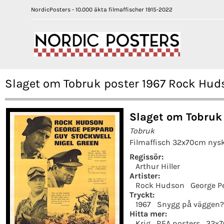
NordicPosters - 10.000 äkta filmaffischer 1915-2022
Slaget om Tobruk poster 1967 Rock Huds
Slaget om Tobruk 
Tobruk
Filmaffisch 32x70cm nys
Regissör:
Arthur Hiller
Artister:
Rock Hudson
George P
Tryckt:
1967
Snygg på väggen?
Hitta mer:
Krig
REA posters
32x