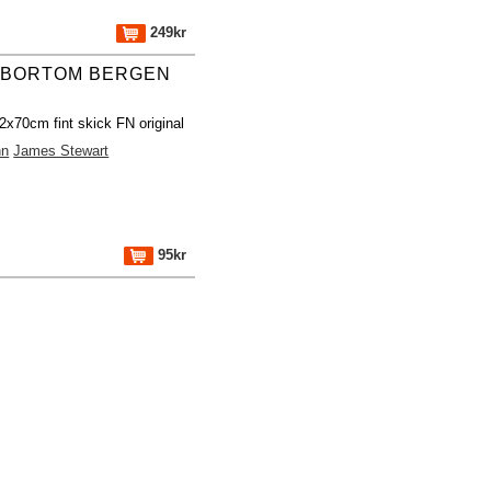
249kr
 BORTOM BERGEN
2x70cm fint skick FN original
nn
James Stewart
95kr