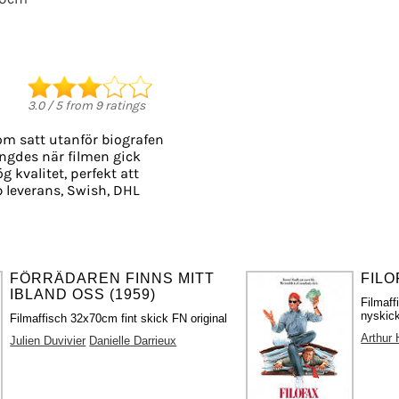
3.0
/
5
from
9
ratings
om satt utanför biografen
längdes när filmen gick
g kvalitet, perfekt att
 leverans, Swish, DHL
FÖRRÄDAREN FINNS MITT
FILO
IBLAND OSS (1959)
Filmaf
nyskick
Filmaffisch 32x70cm fint skick FN original
Arthur H
Julien Duvivier
Danielle Darrieux