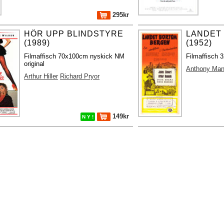
295kr
HÖR UPP BLINDSTYRE
LANDET
(1989)
(1952)
Filmaffisch 70x100cm nyskick NM
Filmaffisch 3
original
Anthony Ma
Arthur Hiller
Richard Pryor
149kr
N Y !