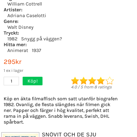
William Cottrell
Artister:
Adriana Caselotti
Genre:
Walt Disney
Tryckt:
1982
Snygg på väggen?
Hitta mer:
Animerat
1937
295kr
1 ex i lager
Köp!
1
4.0
/
5
from
8
ratings
Köp en äkta filmaffisch som satt utanför biografen
1982. Ovanlig, de flesta slängdes när filmen gick
ner. Papper och färger i hög kvalitet, perfekt att
rama in på väggen. Snabb leverans, Swish, DHL
spårbart.
SNÖVIT OCH DE SJU