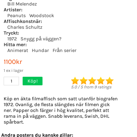
Bill Melendez
Artister:
Peanuts
Woodstock
Affischkonstnär:
Charles Schultz
Tryckt:
1972
Snygg på väggen?
Hitta mer:
Animerat
Hundar
Från serier
1100kr
1 ex i lager
Köp!
1
5.0
/
5
from
9
ratings
Köp en äkta filmaffisch som satt utanför biografen
1972. Ovanlig, de flesta slängdes när filmen gick
ner. Papper och färger i hög kvalitet, perfekt att
rama in på väggen. Snabb leverans, Swish, DHL
spårbart.
Andra posters du kanske gillar: