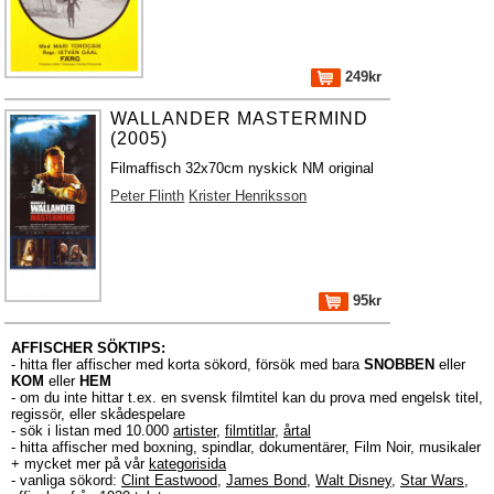
249kr
WALLANDER MASTERMIND
(2005)
Filmaffisch 32x70cm nyskick NM original
Peter Flinth
Krister Henriksson
95kr
AFFISCHER SÖKTIPS:
- hitta fler affischer med korta sökord, försök med bara
SNOBBEN
eller
KOM
eller
HEM
- om du inte hittar t.ex. en svensk filmtitel kan du prova med engelsk titel,
regissör, eller skådespelare
- sök i listan med 10.000
artister
,
filmtitlar
,
årtal
- hitta affischer med boxning, spindlar, dokumentärer, Film Noir, musikaler
+ mycket mer på vår
kategorisida
- vanliga sökord:
Clint Eastwood
,
James Bond
,
Walt Disney
,
Star Wars
,