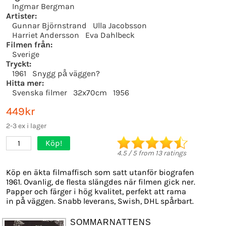
Ingmar Bergman
Artister:
Gunnar Björnstrand
Ulla Jacobsson
Harriet Andersson
Eva Dahlbeck
Filmen från:
Sverige
Tryckt:
1961
Snygg på väggen?
Hitta mer:
Svenska filmer
32x70cm
1956
449kr
2-3 ex i lager
Köp!
1
4.5
/
5
from
13
ratings
Köp en äkta filmaffisch som satt utanför biografen
1961. Ovanlig, de flesta slängdes när filmen gick ner.
Papper och färger i hög kvalitet, perfekt att rama
in på väggen. Snabb leverans, Swish, DHL spårbart.
SOMMARNATTENS