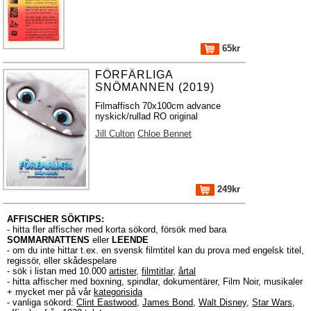
65kr
FÖRFÄRLIGA
SNÖMANNEN (2019)
Filmaffisch 70x100cm advance
nyskick/rullad RO original
Jill Culton
Chloe Bennet
249kr
AFFISCHER SÖKTIPS:
- hitta fler affischer med korta sökord, försök med bara
SOMMARNATTENS
eller
LEENDE
- om du inte hittar t.ex. en svensk filmtitel kan du prova med engelsk titel,
regissör, eller skådespelare
- sök i listan med 10.000
artister
,
filmtitlar
,
årtal
- hitta affischer med boxning, spindlar, dokumentärer, Film Noir, musikaler
+ mycket mer på vår
kategorisida
- vanliga sökord:
Clint Eastwood
,
James Bond
,
Walt Disney
,
Star Wars
,