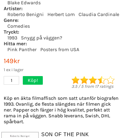
Blake Edwards
Artister:
Roberto Benigni
Herbert Lom
Claudia Cardinale
Genre:
Comedies
Tryckt:
1993
Snygg på väggen?
Hitta mer:
Pink Panther
Posters from USA
149kr
1 ex i lager
Köp!
1
3.5
/
5
from
17
ratings
Köp en äkta filmaffisch som satt utanför biografen
1993. Ovanlig, de flesta slängdes när filmen gick
ner. Papper och färger i hög kvalitet, perfekt att
rama in på väggen. Snabb leverans, Swish, DHL
spårbart.
SON OF THE PINK