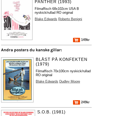
PANTHER (1993)
Filmaffisch 68x102cm USA B
nyskick/rullad RO original
Blake Edwards
Roberto Benigni
149kr
Andra posters du kanske gillar:
BLÅST PÅ KONFEKTEN
(1979)
Filmaffisch 70x100cm nyskick/rullad
RO original
Blake Edwards
Dudley Moore
249kr
S.O.B. (1981)