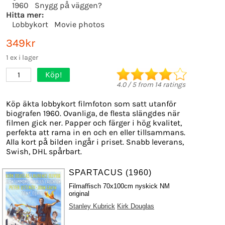
1960
Snygg på väggen?
Hitta mer:
Lobbykort
Movie photos
349kr
1 ex i lager
Köp!
1
4.0
/
5
from
14
ratings
Köp äkta lobbykort filmfoton som satt utanför
biografen 1960. Ovanliga, de flesta slängdes när
filmen gick ner. Papper och färger i hög kvalitet,
perfekta att rama in en och en eller tillsammans.
Alla kort på bilden ingår i priset. Snabb leverans,
Swish, DHL spårbart.
SPARTACUS (1960)
Filmaffisch 70x100cm nyskick NM
original
Stanley Kubrick
Kirk Douglas