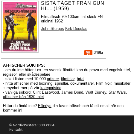
SISTA TÅGET FRÅN GUN
HILL (1959)
Filmaffisch 70x100cm fint skick FN
original 1962
John Sturges
Kirk Douglas
349kr
AFFISCHER SÖKTIPS:
- om du inte hittar t.ex. en svensk filmtitel kan du prova med engelsk titel,
regissör, eller skådespelare
- sök i listan med 10.000
artister
,
filmtitlar
,
årtal
- hitta affischer med boxning, spindlar, dokumentärer, Film Noir, musikaler
+ mycket mer på vår
kategorisida
- vanliga sökord:
Clint Eastwood
,
James Bond
,
Walt Disney
,
Star Wars
,
affischer från 1930-talet
Hittar du ändå inte?
Efterlys
din favoritaffisch och få ett email när den
kommer in!
© NordicPosters 1998-2024
Kontakt