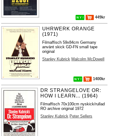
449kr
N Y !
UHRWERK ORANGE
(1971)
Filmaffisch 59x84cm Germany
använt skick GD-FN small tape
original
Stanley Kubrick
Malcolm McDowell
1400kr
N Y !
DR STRANGELOVE OR:
HOW I LEARN... (1964)
Filmaffisch 70x100cm nyskick/rullad
RO archive original 1972
Stanley Kubrick
Peter Sellers