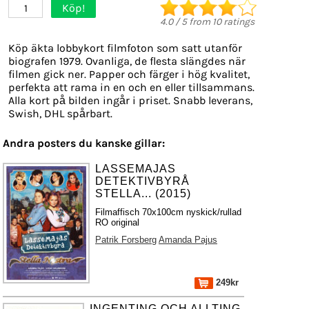
Köp!
1
4.0
/
5
from
10
ratings
Köp äkta lobbykort filmfoton som satt utanför
biografen 1979. Ovanliga, de flesta slängdes när
filmen gick ner. Papper och färger i hög kvalitet,
perfekta att rama in en och en eller tillsammans.
Alla kort på bilden ingår i priset. Snabb leverans,
Swish, DHL spårbart.
Andra posters du kanske gillar:
LASSEMAJAS
DETEKTIVBYRÅ
STELLA... (2015)
Filmaffisch 70x100cm nyskick/rullad
RO original
Patrik Forsberg
Amanda Pajus
249kr
INGENTING OCH ALLTING