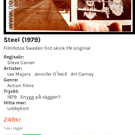
Steel (1979)
Filmfotos Sweden fint skick FN original
Regissör:
Steve Carver
Artister:
Lee Majors
Jennifer O´Neill
Art Carney
Genre:
Action films
Tryckt:
1979
Snygg på väggen?
Hitta mer:
Lobbykort
249kr
1 ex i lager