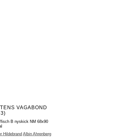
FTENS VAGABOND
33)
ffisch B nyskick NM 68x90
al
r Hildebrand
Albin Ahrenberg