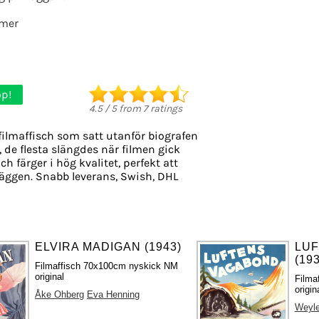
lmer
p!
4.5
/
5
from
7
ratings
filmaffisch som satt utanför biografen
, de flesta slängdes när filmen gick
ch färger i hög kvalitet, perfekt att
äggen. Snabb leverans, Swish, DHL
ELVIRA MADIGAN (1943)
LU
(19
Filmaffisch 70x100cm nyskick NM
original
Filma
origin
Åke Ohberg
Eva Henning
Weyle