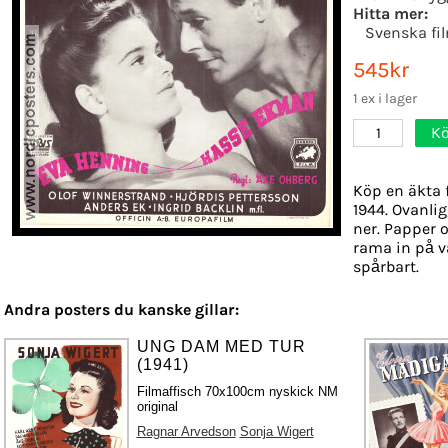
Hitta mer:
Svenska fi
545kr
1 ex i lager
Kö
1
Köp en äkta 
1944. Ovanlig
ner. Papper o
rama in på v
spårbart.
Andra posters du kanske gillar:
UNG DAM MED TUR
(1941)
Filmaffisch 70x100cm nyskick NM
original
Ragnar Arvedson
Sonja Wigert