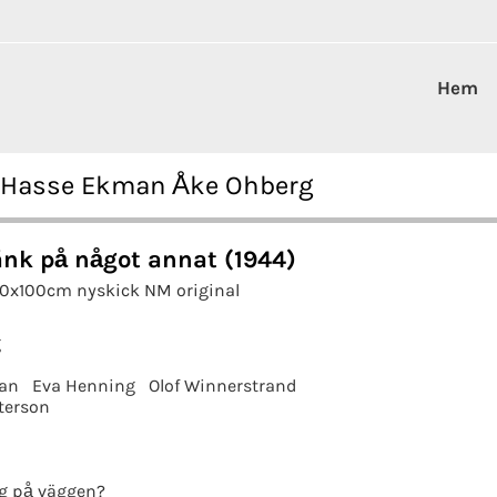
Hem
4 Hasse Ekman Åke Ohberg
änk på något annat (1944)
70x100cm nyskick NM original
g
an
Eva Henning
Olof Winnerstrand
terson
g på väggen?