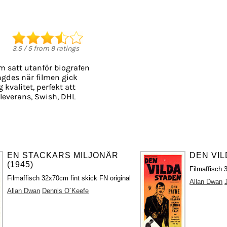
3.5
/
5
from
9
ratings
m satt utanför biografen
ängdes när filmen gick
 kvalitet, perfekt att
leverans, Swish, DHL
EN STACKARS MILJONÄR
DEN VIL
(1945)
Filmaffisch 
Filmaffisch 32x70cm fint skick FN original
Allan Dwan
Allan Dwan
Dennis O´Keefe