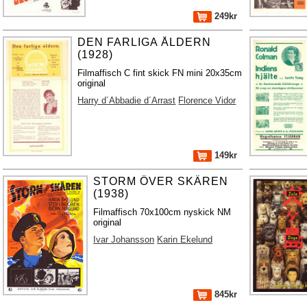
249kr
DEN FARLIGA ÅLDERN
(1928)
Filmaffisch C fint skick FN mini 20x35cm
original
Harry d´Abbadie d´Arrast
Florence Vidor
149kr
STORM ÖVER SKÄREN
(1938)
Filmaffisch 70x100cm nyskick NM
original
Ivar Johansson
Karin Ekelund
845kr