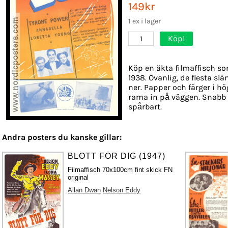
149kr
1 ex i lager
Köp!
1
Köp en äkta filmaffisch so
1938. Ovanlig, de flesta sl
ner. Papper och färger i hög
rama in på väggen. Snabb 
spårbart.
Andra posters du kanske gillar:
BLOTT FÖR DIG (1947)
Filmaffisch 70x100cm fint skick FN
original
Allan Dwan
Nelson Eddy