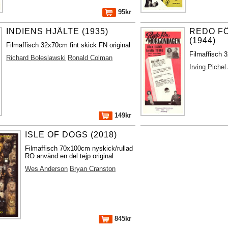
95kr
INDIENS HJÄLTE (1935)
REDO F
(1944)
Filmaffisch 32x70cm fint skick FN original
Filmaffisch 3
Richard Boleslawski
Ronald Colman
Irving Pichel
149kr
ISLE OF DOGS (2018)
Filmaffisch 70x100cm nyskick/rullad
RO använd en del tejp original
Wes Anderson
Bryan Cranston
845kr