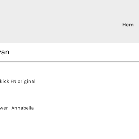
Hem
wan
kick FN original
ower
Annabella