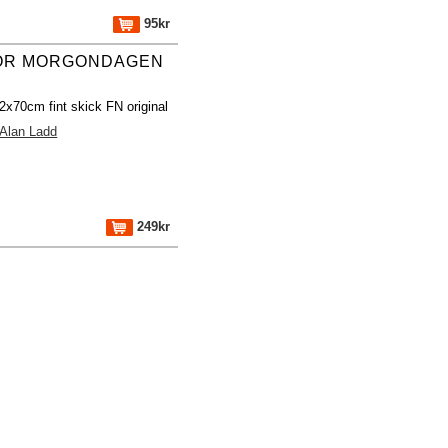
95kr
ÖR MORGONDAGEN
2x70cm fint skick FN original
Alan Ladd
249kr