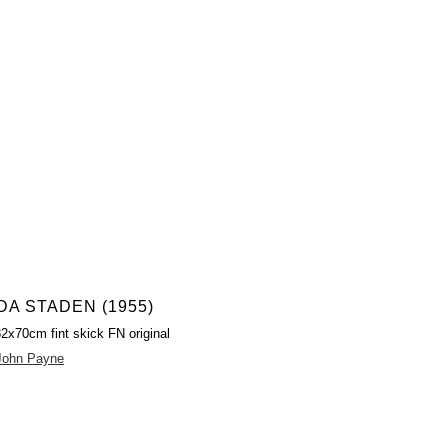
DA STADEN (1955)
32x70cm fint skick FN original
John Payne