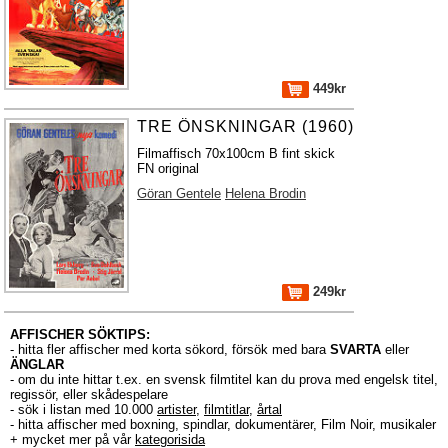
449kr
TRE ÖNSKNINGAR (1960)
Filmaffisch 70x100cm B fint skick
FN original
Göran Gentele
Helena Brodin
249kr
AFFISCHER SÖKTIPS:
- hitta fler affischer med korta sökord, försök med bara
SVARTA
eller
ÄNGLAR
- om du inte hittar t.ex. en svensk filmtitel kan du prova med engelsk titel,
regissör, eller skådespelare
- sök i listan med 10.000
artister
,
filmtitlar
,
årtal
- hitta affischer med boxning, spindlar, dokumentärer, Film Noir, musikaler
+ mycket mer på vår
kategorisida