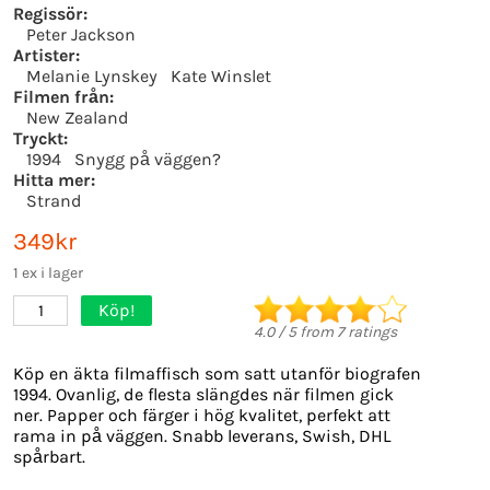
Regissör:
Peter Jackson
Artister:
Melanie Lynskey
Kate Winslet
Filmen från:
New Zealand
Tryckt:
1994
Snygg på väggen?
Hitta mer:
Strand
349kr
1 ex i lager
Köp!
1
4.0
/
5
from
7
ratings
Köp en äkta filmaffisch som satt utanför biografen
1994. Ovanlig, de flesta slängdes när filmen gick
ner. Papper och färger i hög kvalitet, perfekt att
rama in på väggen. Snabb leverans, Swish, DHL
spårbart.