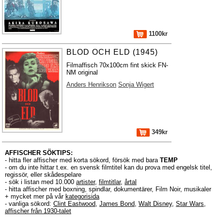
1100kr
BLOD OCH ELD (1945)
Filmaffisch 70x100cm fint skick FN-
NM original
Anders Henrikson
Sonja Wigert
349kr
AFFISCHER SÖKTIPS:
- hitta fler affischer med korta sökord, försök med bara
TEMP
- om du inte hittar t.ex. en svensk filmtitel kan du prova med engelsk titel,
regissör, eller skådespelare
- sök i listan med 10.000
artister
,
filmtitlar
,
årtal
- hitta affischer med boxning, spindlar, dokumentärer, Film Noir, musikaler
+ mycket mer på vår
kategorisida
- vanliga sökord:
Clint Eastwood
,
James Bond
,
Walt Disney
,
Star Wars
,
affischer från 1930-talet