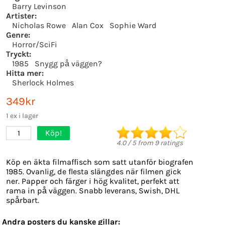
Barry Levinson
Artister:
Nicholas Rowe
Alan Cox
Sophie Ward
Genre:
Horror/SciFi
Tryckt:
1985
Snygg på väggen?
Hitta mer:
Sherlock Holmes
349kr
1 ex i lager
Köp!
1
4.0
/
5
from
9
ratings
Köp en äkta filmaffisch som satt utanför biografen
1985. Ovanlig, de flesta slängdes när filmen gick
ner. Papper och färger i hög kvalitet, perfekt att
rama in på väggen. Snabb leverans, Swish, DHL
spårbart.
Andra posters du kanske gillar: