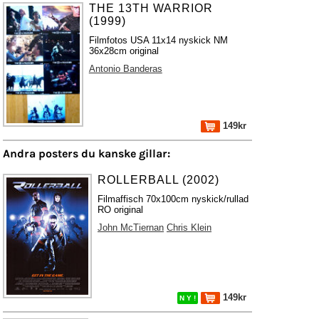
THE 13TH WARRIOR
(1999)
Filmfotos USA 11x14 nyskick NM
36x28cm original
Antonio Banderas
149kr
Andra posters du kanske gillar:
ROLLERBALL (2002)
Filmaffisch 70x100cm nyskick/rullad
RO original
John McTiernan
Chris Klein
149kr
N Y !