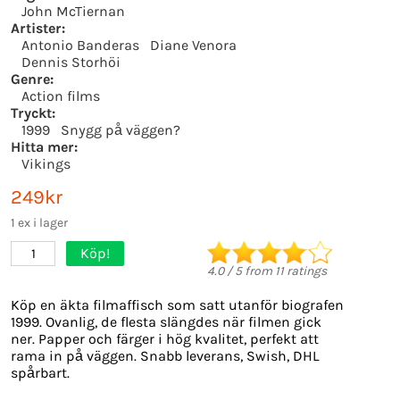
John McTiernan
Artister:
Antonio Banderas
Diane Venora
Dennis Storhöi
Genre:
Action films
Tryckt:
1999
Snygg på väggen?
Hitta mer:
Vikings
249kr
1 ex i lager
Köp!
1
4.0
/
5
from
11
ratings
Köp en äkta filmaffisch som satt utanför biografen
1999. Ovanlig, de flesta slängdes när filmen gick
ner. Papper och färger i hög kvalitet, perfekt att
rama in på väggen. Snabb leverans, Swish, DHL
spårbart.