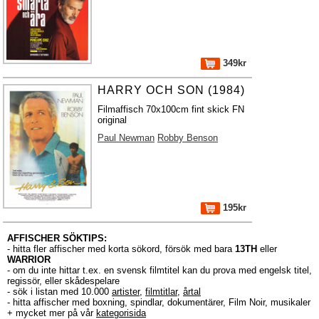
349kr
HARRY OCH SON (1984)
Filmaffisch 70x100cm fint skick FN
original
Paul Newman
Robby Benson
195kr
AFFISCHER SÖKTIPS:
- hitta fler affischer med korta sökord, försök med bara
13TH
eller
WARRIOR
- om du inte hittar t.ex. en svensk filmtitel kan du prova med engelsk titel,
regissör, eller skådespelare
- sök i listan med 10.000
artister
,
filmtitlar
,
årtal
- hitta affischer med boxning, spindlar, dokumentärer, Film Noir, musikaler
+ mycket mer på vår
kategorisida