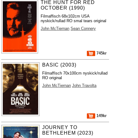
THE HUNT FOR RED
OCTOBER (1990)
Filmaffisch 68x102cm USA
nyskick/rullad RO smal tears original
John McTiernan
Sean Connery
745kr
BASIC (2003)
Filmaffisch 70x100cm nyskick/rullad
RO original
John McTiernan
John Travolta
149kr
JOURNEY TO
BETHLEHEM (2023)