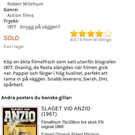
Robert Mitchum
Genre:
Action films
Tryckt:
1977
Snygg på väggen?
SOLD
4.0
/
5
from
16
ratings
0 ex i lager
Köp en äkta filmaffisch som satt utanför biografen
1977. Ovanlig, de flesta slängdes när filmen gick
ner. Papper och färger i hög kvalitet, perfekt att
rama in på väggen. Snabb leverans, Swish, DHL
spårbart.
Andra posters du kanske gillar:
SLAGET VID ANZIO
(1967)
Filmaffisch 70x100cm fint skick FN
original 1968
Edward Dmytryk
Robert Mitchum