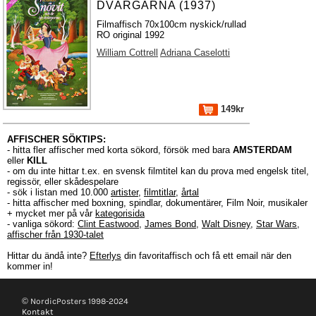
DVÄRGARNA (1937)
Filmaffisch 70x100cm nyskick/rullad
RO original 1992
William Cottrell
Adriana Caselotti
149kr
AFFISCHER SÖKTIPS:
- hitta fler affischer med korta sökord, försök med bara
AMSTERDAM
eller
KILL
- om du inte hittar t.ex. en svensk filmtitel kan du prova med engelsk titel,
regissör, eller skådespelare
- sök i listan med 10.000
artister
,
filmtitlar
,
årtal
- hitta affischer med boxning, spindlar, dokumentärer, Film Noir, musikaler
+ mycket mer på vår
kategorisida
- vanliga sökord:
Clint Eastwood
,
James Bond
,
Walt Disney
,
Star Wars
,
affischer från 1930-talet
Hittar du ändå inte?
Efterlys
din favoritaffisch och få ett email när den
kommer in!
© NordicPosters 1998-2024
Kontakt