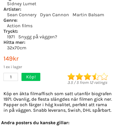
Sidney Lumet
Artister:
Sean Connery
Dyan Cannon
Martin Balsam
Genre:
Action films
Tryckt:
1971
Snygg på väggen?
Hitta mer:
32x70cm
149kr
1 ex i lager
Köp!
1
3.5
/
5
from
12
ratings
Köp en äkta filmaffisch som satt utanför biografen
1971. Ovanlig, de flesta slängdes när filmen gick ner.
Papper och färger i hög kvalitet, perfekt att rama
in på väggen. Snabb leverans, Swish, DHL spårbart.
Andra posters du kanske gillar: