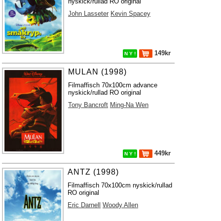
nyskick/rullad RO original
John Lasseter
Kevin Spacey
149kr
N Y !
MULAN (1998)
Filmaffisch 70x100cm advance
nyskick/rullad RO original
Tony Bancroft
Ming-Na Wen
449kr
N Y !
ANTZ (1998)
Filmaffisch 70x100cm nyskick/rullad
RO original
Eric Darnell
Woody Allen