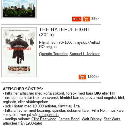
39kr
R E A
THE HATEFUL EIGHT
(2015)
Filmaffisch 70x100cm nyskick/rullad
RO original
Quentin Tarantino
Samuel L Jackson
1200kr
AFFISCHER SÖKTIPS:
- hitta fler affischer med korta sökord, försök med bara
BIG
eller
HIT
- om du inte hittar t.ex. en svensk filmtitel kan du prova med engelsk titel,
regissör, eller skådespelare
- sök i listan med 10.000
artister
,
filmtitlar
,
årtal
- hitta affischer med boxning, spindlar, dokumentärer, Film Noir, musikaler
+ mycket mer på vår
kategorisida
- vanliga sökord:
Clint Eastwood
,
James Bond
,
Walt Disney
,
Star Wars
,
affischer från 1930-talet