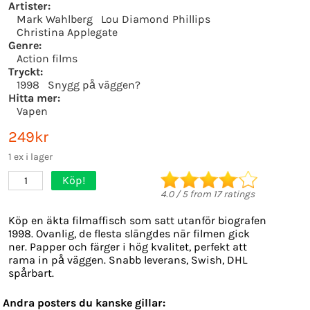
Artister:
Mark Wahlberg
Lou Diamond Phillips
Christina Applegate
Genre:
Action films
Tryckt:
1998
Snygg på väggen?
Hitta mer:
Vapen
249kr
1 ex i lager
Köp!
1
4.0
/
5
from
17
ratings
Köp en äkta filmaffisch som satt utanför biografen
1998. Ovanlig, de flesta slängdes när filmen gick
ner. Papper och färger i hög kvalitet, perfekt att
rama in på väggen. Snabb leverans, Swish, DHL
spårbart.
Andra posters du kanske gillar: