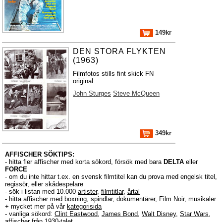
149kr
DEN STORA FLYKTEN
(1963)
Filmfotos stills fint skick FN
original
John Sturges
Steve McQueen
349kr
AFFISCHER SÖKTIPS:
- hitta fler affischer med korta sökord, försök med bara
DELTA
eller
FORCE
- om du inte hittar t.ex. en svensk filmtitel kan du prova med engelsk titel,
regissör, eller skådespelare
- sök i listan med 10.000
artister
,
filmtitlar
,
årtal
- hitta affischer med boxning, spindlar, dokumentärer, Film Noir, musikaler
+ mycket mer på vår
kategorisida
- vanliga sökord:
Clint Eastwood
,
James Bond
,
Walt Disney
,
Star Wars
,
affischer från 1930-talet