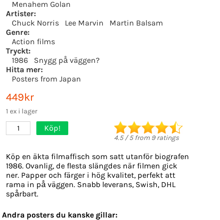
Menahem Golan
Artister:
Chuck Norris
Lee Marvin
Martin Balsam
Genre:
Action films
Tryckt:
1986
Snygg på väggen?
Hitta mer:
Posters from Japan
449kr
1 ex i lager
Köp!
1
4.5
/
5
from
9
ratings
Köp en äkta filmaffisch som satt utanför biografen
1986. Ovanlig, de flesta slängdes när filmen gick
ner. Papper och färger i hög kvalitet, perfekt att
rama in på väggen. Snabb leverans, Swish, DHL
spårbart.
Andra posters du kanske gillar: