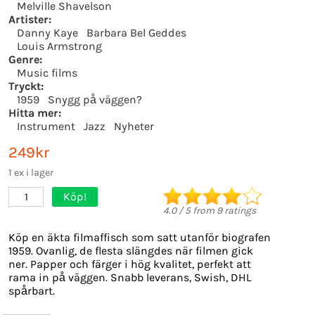
Melville Shavelson
Artister:
Danny Kaye
Barbara Bel Geddes
Louis Armstrong
Genre:
Music films
Tryckt:
1959
Snygg på väggen?
Hitta mer:
Instrument
Jazz
Nyheter
249kr
1 ex i lager
Köp!
1
4.0
/
5
from
9
ratings
Köp en äkta filmaffisch som satt utanför biografen
1959. Ovanlig, de flesta slängdes när filmen gick
ner. Papper och färger i hög kvalitet, perfekt att
rama in på väggen. Snabb leverans, Swish, DHL
spårbart.