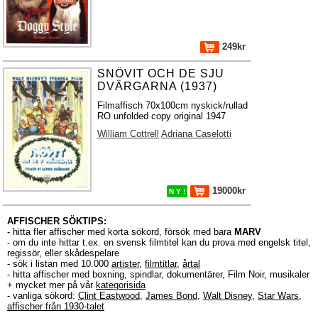
249kr
SNÖVIT OCH DE SJU
DVÄRGARNA (1937)
Filmaffisch 70x100cm nyskick/rullad
RO unfolded copy original 1947
William Cottrell
Adriana Caselotti
19000kr
N Y !
AFFISCHER SÖKTIPS:
- hitta fler affischer med korta sökord, försök med bara
MARV
- om du inte hittar t.ex. en svensk filmtitel kan du prova med engelsk titel,
regissör, eller skådespelare
- sök i listan med 10.000
artister
,
filmtitlar
,
årtal
- hitta affischer med boxning, spindlar, dokumentärer, Film Noir, musikaler
+ mycket mer på vår
kategorisida
- vanliga sökord:
Clint Eastwood
,
James Bond
,
Walt Disney
,
Star Wars
,
affischer från 1930-talet