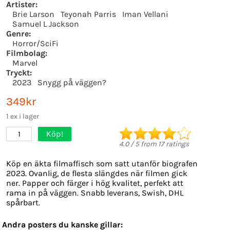
Artister:
Brie Larson
Teyonah Parris
Iman Vellani
Samuel L Jackson
Genre:
Horror/SciFi
Filmbolag:
Marvel
Tryckt:
2023
Snygg på väggen?
349kr
1 ex i lager
Köp!
1
4.0
/
5
from
17
ratings
Köp en äkta filmaffisch som satt utanför biografen
2023. Ovanlig, de flesta slängdes när filmen gick
ner. Papper och färger i hög kvalitet, perfekt att
rama in på väggen. Snabb leverans, Swish, DHL
spårbart.
Andra posters du kanske gillar: