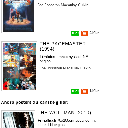
Joe Johnston
Macaulay Culkin
249kr
N Y !
THE PAGEMASTER
(1994)
Filmfotos France nyskick NM
original
Joe Johnston
Macaulay Culkin
149kr
N Y !
Andra posters du kanske gillar:
THE WOLFMAN (2010)
Filmaffisch 70x100cm advance fint
skick FN original