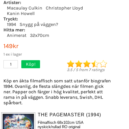
Artister:
Macaulay Culkin
Christopher Lloyd
Kanin Howell
Tryckt:
1994
Snygg på väggen?
Hitta mer:
Animerat
32x70cm
149kr
1 ex i lager
Köp!
1
3.5
/
5
from
7
ratings
Köp en äkta filmaffisch som satt utanför biografen
1994. Ovanlig, de flesta slängdes när filmen gick
ner. Papper och färger i hög kvalitet, perfekt att
rama in på väggen. Snabb leverans, Swish, DHL
spårbart.
THE PAGEMASTER (1994)
Filmaffisch 68x102cm USA
nyskick/rullad RO original