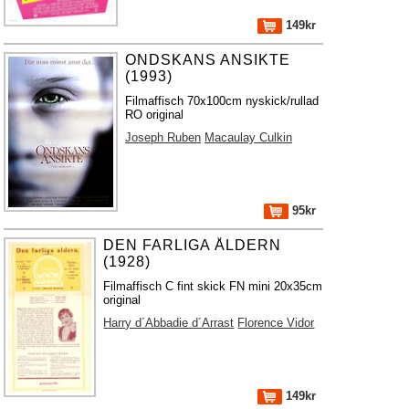
149kr
ONDSKANS ANSIKTE
(1993)
Filmaffisch 70x100cm nyskick/rullad
RO original
Joseph Ruben
Macaulay Culkin
95kr
DEN FARLIGA ÅLDERN
(1928)
Filmaffisch C fint skick FN mini 20x35cm
original
Harry d´Abbadie d´Arrast
Florence Vidor
149kr