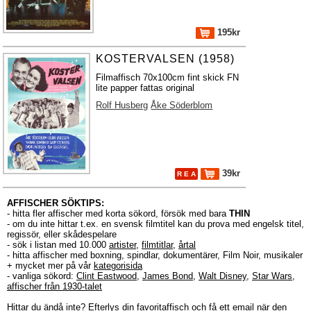
195kr
KOSTERVALSEN (1958)
Filmaffisch 70x100cm fint skick FN
lite papper fattas original
Rolf Husberg
Åke Söderblom
39kr
R E A
AFFISCHER SÖKTIPS:
- hitta fler affischer med korta sökord, försök med bara
THIN
- om du inte hittar t.ex. en svensk filmtitel kan du prova med engelsk titel,
regissör, eller skådespelare
- sök i listan med 10.000
artister
,
filmtitlar
,
årtal
- hitta affischer med boxning, spindlar, dokumentärer, Film Noir, musikaler
+ mycket mer på vår
kategorisida
- vanliga sökord:
Clint Eastwood
,
James Bond
,
Walt Disney
,
Star Wars
,
affischer från 1930-talet
Hittar du ändå inte?
Efterlys
din favoritaffisch och få ett email när den