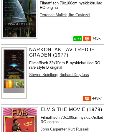
Filmaffisch 70x100cm nyskick/rullad
RO original
Terrence Malick
Jim Caviezel
745kr
N Y !
NÄRKONTAKT AV TREDJE
GRADEN (1977)
Filmaffisch 32x70cm B nyskick/rullad RO
rare style B original
Steven Spielberg
Richard Dreyfuss
449kr
ELVIS THE MOVIE (1979)
Filmaffisch 70x100cm nyskick/rullad
RO original
John Carpenter
Kurt Russell