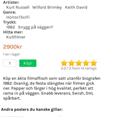
Artister:
Kurt Russell
Wilford Brimley
Keith David
Genre:
Horror/SciFi
Tryckt:
1982
Snygg på väggen?
Hitta mer:
Kultfilmer
2900kr
1 ex i lager
Köp!
1
5.0
/
5
from
14
ratings
Köp en äkta filmaffisch som satt utanför biografen
1982. Ovanlig, de flesta slängdes när filmen gick
ner. Papper och färger i hög kvalitet, perfekt att
rama in på väggen. Snabb leverans, Swish, DHL
spårbart.
Andra posters du kanske gillar: