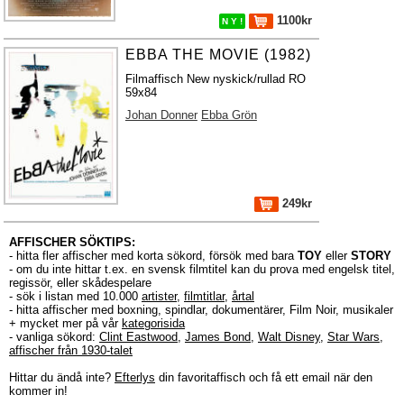
1100kr
N Y !
EBBA THE MOVIE (1982)
Filmaffisch New nyskick/rullad RO
59x84
Johan Donner
Ebba Grön
249kr
AFFISCHER SÖKTIPS:
- hitta fler affischer med korta sökord, försök med bara
TOY
eller
STORY
- om du inte hittar t.ex. en svensk filmtitel kan du prova med engelsk titel,
regissör, eller skådespelare
- sök i listan med 10.000
artister
,
filmtitlar
,
årtal
- hitta affischer med boxning, spindlar, dokumentärer, Film Noir, musikaler
+ mycket mer på vår
kategorisida
- vanliga sökord:
Clint Eastwood
,
James Bond
,
Walt Disney
,
Star Wars
,
affischer från 1930-talet
Hittar du ändå inte?
Efterlys
din favoritaffisch och få ett email när den
kommer in!