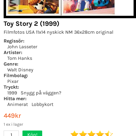
Toy Story 2 (1999)
Filmfotos USA 11x14 nyskick NM 36x28cm original
Regissör:
John Lasseter
Artister:
Tom Hanks
Genre:
Walt Disney
Filmbolag:
Pixar
Tryckt:
1999
Snygg på väggen?
Hitta mer:
Animerat
Lobbykort
449kr
1 ex i lager
Köp!
1