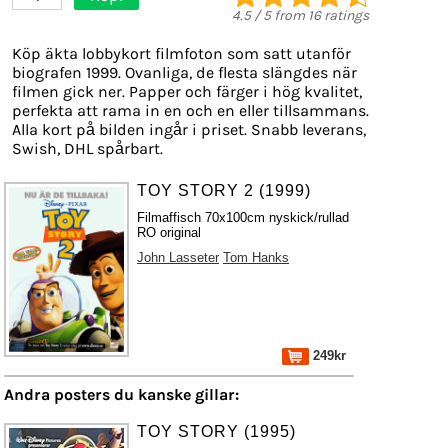
4.5
/
5
from
16
ratings
Köp äkta lobbykort filmfoton som satt utanför
biografen 1999. Ovanliga, de flesta slängdes när
filmen gick ner. Papper och färger i hög kvalitet,
perfekta att rama in en och en eller tillsammans.
Alla kort på bilden ingår i priset. Snabb leverans,
Swish, DHL spårbart.
TOY STORY 2 (1999)
Filmaffisch 70x100cm nyskick/rullad
RO original
John Lasseter
Tom Hanks
249kr
Andra posters du kanske gillar:
TOY STORY (1995)