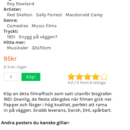
Roy Rowland
Artister:
Red Skelton
Sally Forrest
Macdonald Carey
Genre:
Comedies
Music films
Tryckt:
1951
Snygg på väggen?
Hitta mer:
Musikaler
32x70cm
95kr
2-3 ex i lager
Köp!
1
4.0
/
5
from
6
ratings
Köp en äkta filmaffisch som satt utanför biografen
1951. Ovanlig, de flesta slängdes när filmen gick ner.
Papper och färger i hög kvalitet, perfekt att rama
in på väggen. Snabb leverans, Swish, DHL spårbart.
Andra posters du kanske gillar: