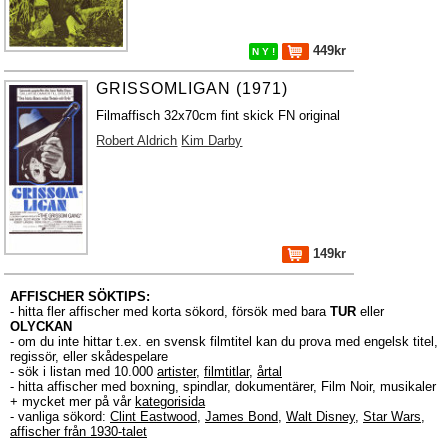
449kr
N Y !
GRISSOMLIGAN (1971)
Filmaffisch 32x70cm fint skick FN original
Robert Aldrich
Kim Darby
149kr
AFFISCHER SÖKTIPS:
- hitta fler affischer med korta sökord, försök med bara
TUR
eller
OLYCKAN
- om du inte hittar t.ex. en svensk filmtitel kan du prova med engelsk titel,
regissör, eller skådespelare
- sök i listan med 10.000
artister
,
filmtitlar
,
årtal
- hitta affischer med boxning, spindlar, dokumentärer, Film Noir, musikaler
+ mycket mer på vår
kategorisida
- vanliga sökord:
Clint Eastwood
,
James Bond
,
Walt Disney
,
Star Wars
,
affischer från 1930-talet