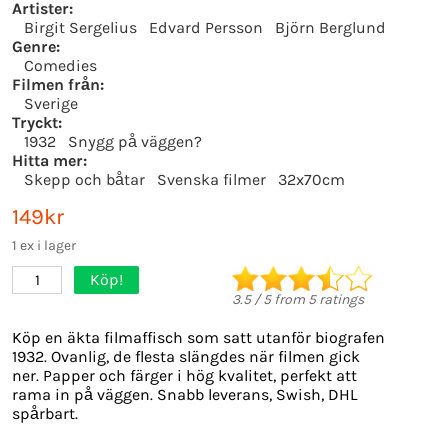
Artister:
Birgit Sergelius
Edvard Persson
Björn Berglund
Genre:
Comedies
Filmen från:
Sverige
Tryckt:
1932
Snygg på väggen?
Hitta mer:
Skepp och båtar
Svenska filmer
32x70cm
149kr
1 ex i lager
Köp!
1
3.5
/
5
from
5
ratings
Köp en äkta filmaffisch som satt utanför biografen
1932. Ovanlig, de flesta slängdes när filmen gick
ner. Papper och färger i hög kvalitet, perfekt att
rama in på väggen. Snabb leverans, Swish, DHL
spårbart.