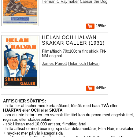
Herman C Raymaker
Caesar the Dog
195kr
HELAN OCH HALVAN
SKAKAR GALLER (1931)
Filmaffisch 70x100cm fint skick FN-
NM original
James Parrott
Helan och Halvan
449kr
AFFISCHER SÖKTIPS:
- hitta fler affischer med korta sökord, försök med bara
TVÅ
eller
HJÄRTAN
eller
OCH
eller
SKUTA
- om du inte hittar t.ex. en svensk filmtitel kan du prova med engelsk titel,
regissör, eller skådespelare
- sök i listan med 10.000
artister
,
filmtitlar
,
årtal
- hitta affischer med boxning, spindlar, dokumentärer, Film Noir, musikaler
+ mycket mer på vår
kategorisida