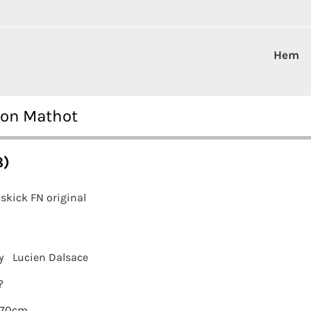
Hem
éon Mathot
8)
skick FN original
y
Lucien Dalsace
?
x70cm