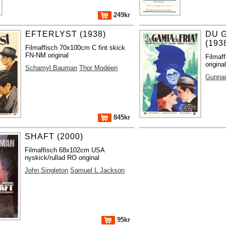
249kr
EFTERLYST (1938)
DU G
(193
Filmaffisch 70x100cm C fint skick
FN-NM original
Filmaf
original
Schamyl Bauman
Thor Modéen
Gunnar
845kr
SHAFT (2000)
Filmaffisch 68x102cm USA
nyskick/rullad RO original
John Singleton
Samuel L Jackson
95kr