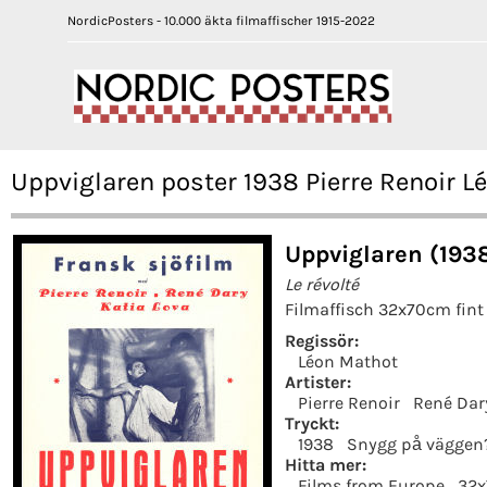
NordicPosters - 10.000 äkta filmaffischer 1915-2022
Uppviglaren poster 1938 Pierre Renoir L
Uppviglaren (193
Le révolté
Filmaffisch 32x70cm fint 
Regissör:
Léon Mathot
Artister:
Pierre Renoir
René Dar
Tryckt:
1938
Snygg på väggen
Hitta mer:
Films from Europe
32