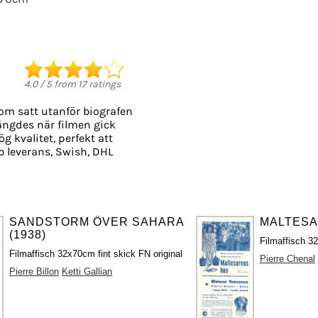
4.0
/
5
from
17
ratings
som satt utanför biografen
längdes när filmen gick
ög kvalitet, perfekt att
 leverans, Swish, DHL
SANDSTORM ÖVER SAHARA
MALTESA
(1938)
Filmaffisch 32
Filmaffisch 32x70cm fint skick FN original
Pierre Chenal
Pierre Billon
Ketti Gallian