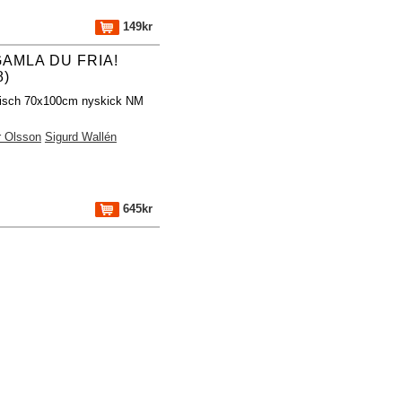
149kr
AMLA DU FRIA!
8)
fisch 70x100cm nyskick NM
 Olsson
Sigurd Wallén
645kr