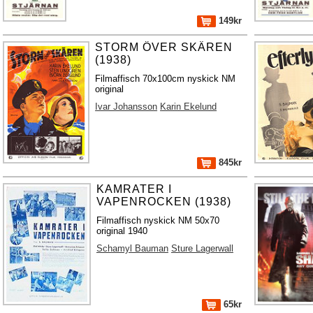
149kr
STORM ÖVER SKÄREN
(1938)
Filmaffisch 70x100cm nyskick NM
original
Ivar Johansson
Karin Ekelund
845kr
KAMRATER I
VAPENROCKEN (1938)
Filmaffisch nyskick NM 50x70
original 1940
Schamyl Bauman
Sture Lagerwall
65kr