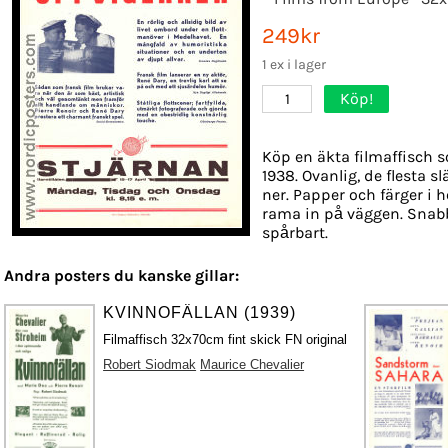
249kr
1 ex i lager
Köp!
1
Köp en äkta filmaffisch 
1938. Ovanlig, de flesta s
ner. Papper och färger i h
rama in på väggen. Snabb
spårbart.
Andra posters du kanske gillar:
KVINNOFÄLLAN (1939)
Filmaffisch 32x70cm fint skick FN original
Robert Siodmak
Maurice Chevalier