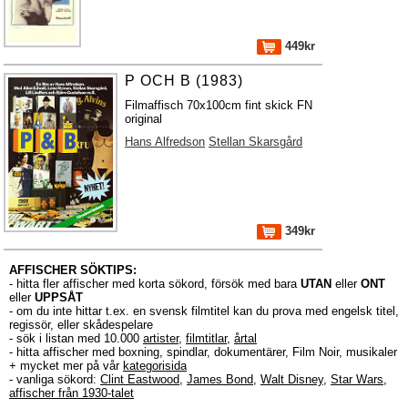
449kr
P OCH B (1983)
Filmaffisch 70x100cm fint skick FN
original
Hans Alfredson
Stellan Skarsgård
349kr
AFFISCHER SÖKTIPS:
- hitta fler affischer med korta sökord, försök med bara
UTAN
eller
ONT
eller
UPPSÅT
- om du inte hittar t.ex. en svensk filmtitel kan du prova med engelsk titel,
regissör, eller skådespelare
- sök i listan med 10.000
artister
,
filmtitlar
,
årtal
- hitta affischer med boxning, spindlar, dokumentärer, Film Noir, musikaler
+ mycket mer på vår
kategorisida
- vanliga sökord:
Clint Eastwood
,
James Bond
,
Walt Disney
,
Star Wars
,
affischer från 1930-talet