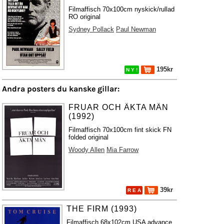
Filmaffisch 70x100cm nyskick/rullad
RO original
Sydney Pollack
Paul Newman
195kr
N Y !
Andra posters du kanske gillar:
FRUAR OCH ÄKTA MÄN
(1992)
Filmaffisch 70x100cm fint skick FN
folded original
Woody Allen
Mia Farrow
39kr
R E A
THE FIRM (1993)
Filmaffisch 68x102cm USA advance