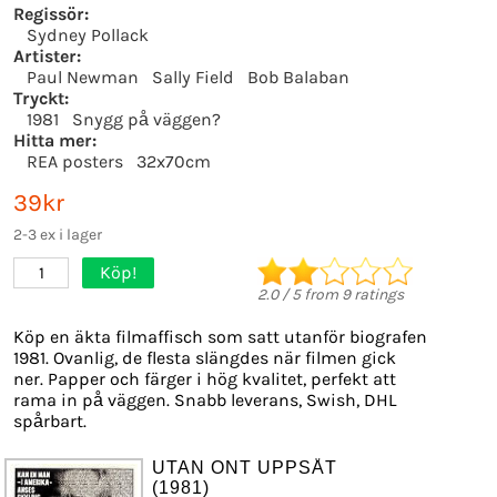
Regissör:
Sydney Pollack
Artister:
Paul Newman
Sally Field
Bob Balaban
Tryckt:
1981
Snygg på väggen?
Hitta mer:
REA posters
32x70cm
39kr
2-3 ex i lager
Köp!
1
2.0
/
5
from
9
ratings
Köp en äkta filmaffisch som satt utanför biografen
1981. Ovanlig, de flesta slängdes när filmen gick
ner. Papper och färger i hög kvalitet, perfekt att
rama in på väggen. Snabb leverans, Swish, DHL
spårbart.
UTAN ONT UPPSÅT
(1981)