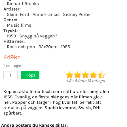
Richard Brooks
Artister:
Glenn Ford
Anne Francis
Sidney Poitier
Genre:
Music films
Tryckt:
1959
Snygg på väggen?
Hitta mer:
Rock och pop
32x70cm
1955
449kr
1 ex i lager
Köp!
1
4.5
/
5
from
13
ratings
Köp en äkta filmaffisch som satt utanför biografen
1959. Ovanlig, de flesta slängdes när filmen gick
ner. Papper och färger i hög kvalitet, perfekt att
rama in på väggen. Snabb leverans, Swish, DHL
spårbart.
Andra posters du kanske gillar: