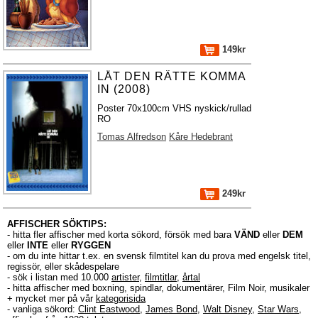
149kr
LÅT DEN RÄTTE KOMMA
IN (2008)
Poster 70x100cm VHS nyskick/rullad
RO
Tomas Alfredson
Kåre Hedebrant
249kr
AFFISCHER SÖKTIPS:
- hitta fler affischer med korta sökord, försök med bara
VÄND
eller
DEM
eller
INTE
eller
RYGGEN
- om du inte hittar t.ex. en svensk filmtitel kan du prova med engelsk titel,
regissör, eller skådespelare
- sök i listan med 10.000
artister
,
filmtitlar
,
årtal
- hitta affischer med boxning, spindlar, dokumentärer, Film Noir, musikaler
+ mycket mer på vår
kategorisida
- vanliga sökord:
Clint Eastwood
,
James Bond
,
Walt Disney
,
Star Wars
,