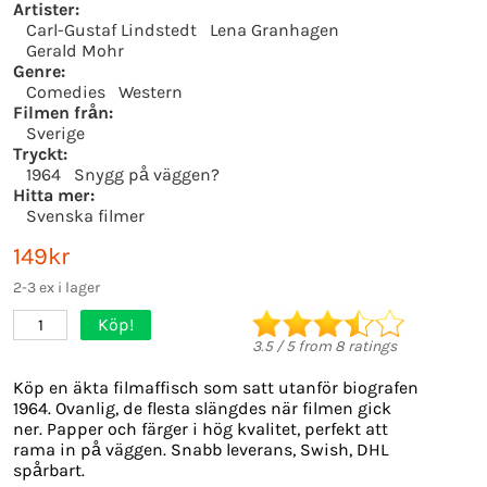
Artister:
Carl-Gustaf Lindstedt
Lena Granhagen
Gerald Mohr
Genre:
Comedies
Western
Filmen från:
Sverige
Tryckt:
1964
Snygg på väggen?
Hitta mer:
Svenska filmer
149kr
2-3 ex i lager
Köp!
1
3.5
/
5
from
8
ratings
Köp en äkta filmaffisch som satt utanför biografen
1964. Ovanlig, de flesta slängdes när filmen gick
ner. Papper och färger i hög kvalitet, perfekt att
rama in på väggen. Snabb leverans, Swish, DHL
spårbart.