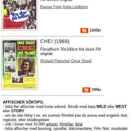
Ragnar Frisk
Anita Lindblom
1200kr
CHE! (1969)
Filmaffisch 70x100cm fint skick FN
original
Richard Fleischer
Omar Sharif
349kr
AFFISCHER SÖKTIPS:
- hitta fler affischer med korta sökord, försök med bara
WILD
eller
WEST
eller
STORY
- om du inte hittar t.ex. en svensk filmtitel kan du prova med engelsk titel,
regissör, eller skådespelare
- sök i listan med 10.000
artister
,
filmtitlar
,
årtal
- hitta affischer med boxning, spindlar, dokumentärer, Film Noir, musikaler