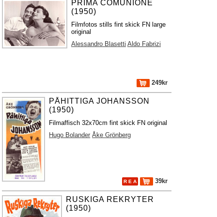
PRIMA COMUNIONE
(1950)
Filmfotos stills fint skick FN large
original
Alessandro Blasetti
Aldo Fabrizi
249kr
PÅHITTIGA JOHANSSON
(1950)
Filmaffisch 32x70cm fint skick FN original
Hugo Bolander
Åke Grönberg
39kr
R E A
RUSKIGA REKRYTER
(1950)