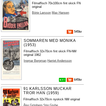
Filmaffisch 70x100cm fint skick FN
original
Börje Larsson
Max Hansen
545kr
SOMMAREN MED MONIKA
(1953)
Filmaffisch 32x70cm fint skick FN-NM
original 1962
Ingmar Bergman
Harriet Andersson
645kr
N Y !
91 KARLSSON MUCKAR
TROR HAN (1959)
Filmaffisch 32x70cm nyskick NM original
Åke Grönberg
Stig Grybe