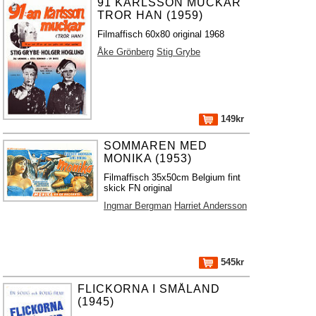
91 KARLSSON MUCKAR
TROR HAN (1959)
Filmaffisch 60x80 original 1968
Åke Grönberg
Stig Grybe
149kr
SOMMAREN MED
MONIKA (1953)
Filmaffisch 35x50cm Belgium fint
skick FN original
Ingmar Bergman
Harriet Andersson
545kr
FLICKORNA I SMÅLAND
(1945)