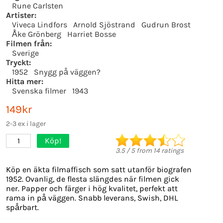
Rune Carlsten
Artister:
Viveca Lindfors
Arnold Sjöstrand
Gudrun Brost
Åke Grönberg
Harriet Bosse
Filmen från:
Sverige
Tryckt:
1952
Snygg på väggen?
Hitta mer:
Svenska filmer
1943
149kr
2-3 ex i lager
Köp!
1
3.5
/
5
from
14
ratings
Köp en äkta filmaffisch som satt utanför biografen
1952. Ovanlig, de flesta slängdes när filmen gick
ner. Papper och färger i hög kvalitet, perfekt att
rama in på väggen. Snabb leverans, Swish, DHL
spårbart.