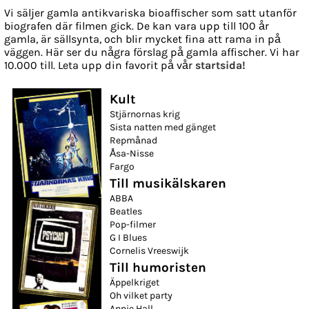
Vi säljer gamla antikvariska bioaffischer som satt utanför
biografen där filmen gick. De kan vara upp till 100 år
gamla, är sällsynta, och blir mycket fina att rama in på
väggen. Här ser du några förslag på gamla affischer. Vi har
10.000 till. Leta upp din favorit på vår
startsida!
Kult
Stjärnornas krig
Sista natten med gänget
Repmånad
Åsa-Nisse
Fargo
Till musikälskaren
ABBA
Beatles
Pop-filmer
G I Blues
Cornelis Vreeswijk
Till humoristen
Äppelkriget
Oh vilket party
Annie Hall