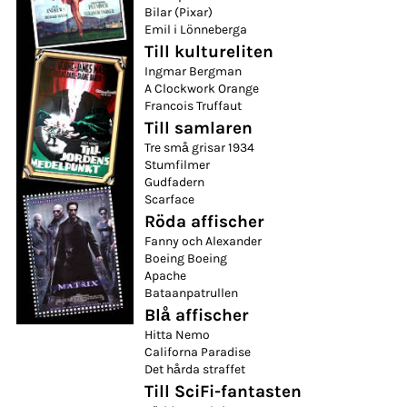
Bilar (Pixar)
Emil i Lönneberga
Till kultureliten
Ingmar Bergman
A Clockwork Orange
Francois Truffaut
Till samlaren
Tre små grisar 1934
Stumfilmer
Gudfadern
Scarface
Röda affischer
Fanny och Alexander
Boeing Boeing
Apache
Bataanpatrullen
Blå affischer
Hitta Nemo
Californa Paradise
Det hårda straffet
Till SciFi-fantasten