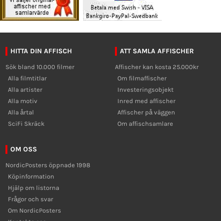
HITTA DIN AFFISCH
ATT SAMLA AFFISCHER
Sök bland 10.000 filmer
Affischer kan kosta 25.000kr
Alla filmtitlar
Om filmaffischer
Alla artister
Investeringsobjekt
Alla motiv
Inred med affischer
Alla årtal
Affischer på väggen
SciFi Skräck
Om affischsamlare
OM OSS
NordicPosters öppnade 1998
Köpinformation
Hjälp om listorna
Frågor och svar
Om NordicPosters