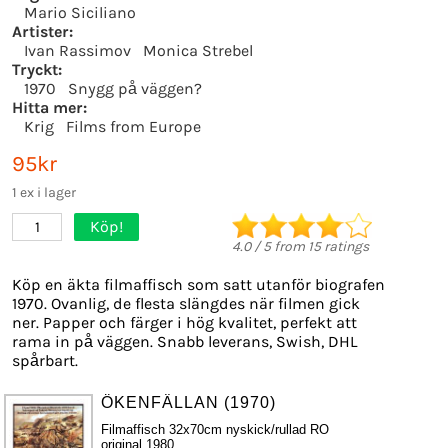
Mario Siciliano
Artister:
Ivan Rassimov
Monica Strebel
Tryckt:
1970
Snygg på väggen?
Hitta mer:
Krig
Films from Europe
95kr
1 ex i lager
Köp!
1
4.0
/
5
from
15
ratings
Köp en äkta filmaffisch som satt utanför biografen
1970. Ovanlig, de flesta slängdes när filmen gick
ner. Papper och färger i hög kvalitet, perfekt att
rama in på väggen. Snabb leverans, Swish, DHL
spårbart.
ÖKENFÄLLAN (1970)
Filmaffisch 32x70cm nyskick/rullad RO
original 1980