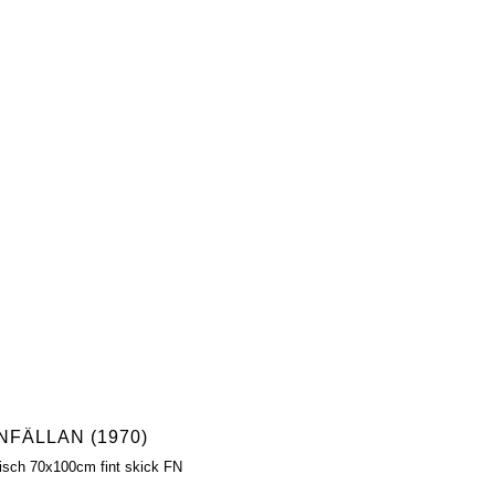
NFÄLLAN (1970)
fisch 70x100cm fint skick FN
l