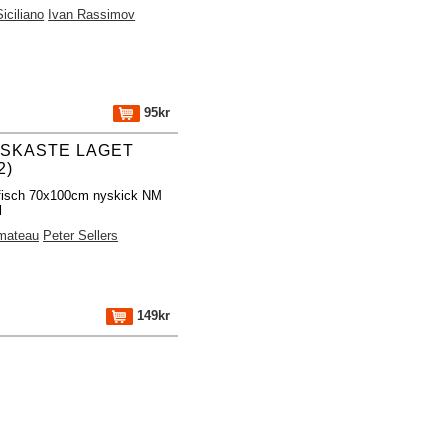
iciliano
Ivan Rassimov
95kr
RISKASTE LAGET
2)
fisch 70x100cm nyskick NM
l
mateau
Peter Sellers
149kr