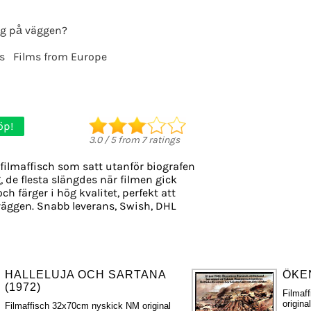
g på väggen?
s
Films from Europe
öp!
3.0
/
5
from
7
ratings
filmaffisch som satt utanför biografen
g, de flesta slängdes när filmen gick
ch färger i hög kvalitet, perfekt att
äggen. Snabb leverans, Swish, DHL
HALLELUJA OCH SARTANA
ÖKE
(1972)
Filmaf
origina
Filmaffisch 32x70cm nyskick NM original