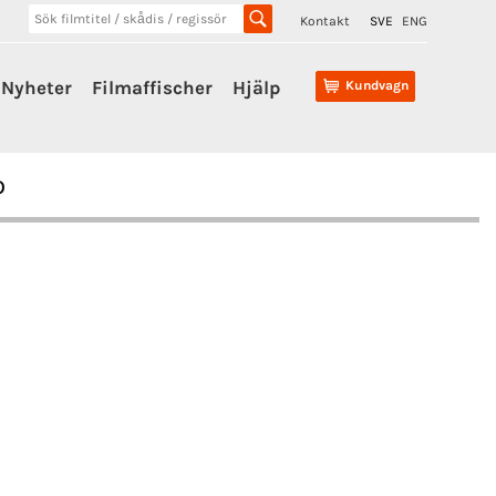
Kontakt
SVE
ENG
Nyheter
Filmaffischer
Hjälp
Kundvagn
o