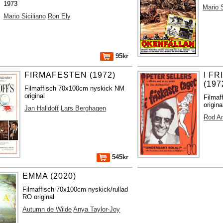
1973
Mario S
Mario Siciliano
Ron Ely
95kr
FIRMAFESTEN (1972)
I F
(197
Filmaffisch 70x100cm nyskick NM
original
Filmaf
origina
Jan Halldoff
Lars Berghagen
Rod A
545kr
EMMA (2020)
Filmaffisch 70x100cm nyskick/rullad
RO original
Autumn de Wilde
Anya Taylor-Joy