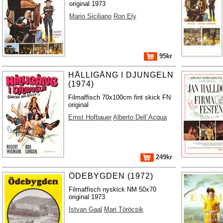
original 1973
Mario Siciliano
Ron Ely
95kr
HÅLLIGÅNG I DJUNGELN
(1974)
Filmaffisch 70x100cm fint skick FN
original
Ernst Hofbauer
Alberto Dell´Acqua
249kr
ÖDEBYGDEN (1972)
Filmaffisch nyskick NM 50x70
original 1973
Istvan Gaal
Mari Töröcsik