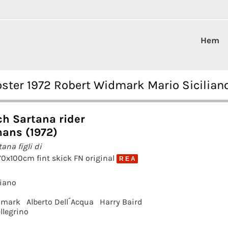
Hem
oster 1972 Robert Widmark Mario Sicilian
och Sartana rider
ans (1972)
tana figli di
70x100cm fint skick FN original
R E A
liano
dmark
Alberto Dell´Acqua
Harry Baird
llegrino