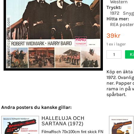
Western
Tryckt:
1972
Snyg
Hitta mer:
REA poster
39kr
1 ex i lager
K
1
Köp en äkta 
1972. Ovanli
ner. Papper o
rama in på v
spårbart.
Andra posters du kanske gillar:
HALLELUJA OCH
SARTANA (1972)
Filmaffisch 70x100cm fint skick FN